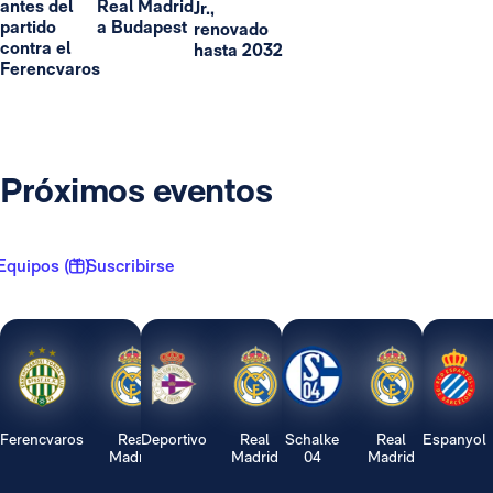
antes del
Real Madrid
Jr.,
partido
a Budapest
renovado
contra el
hasta 2032
Ferencvaros
Próximos eventos
Equipos ( 1 )
Suscribirse
Ferencvaros
Real
Deportivo
Real
Schalke
Real
Espanyol
Madrid
Madrid
04
Madrid