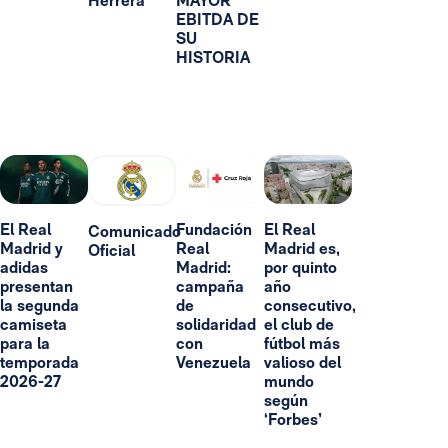
Herrera
MAYOR
EBITDA DE
SU
HISTORIA
El Real
Fundación
El Real
Comunicado
Madrid y
Real
Madrid es,
Oficial
adidas
Madrid:
por quinto
presentan
campaña
año
la segunda
de
consecutivo,
camiseta
solidaridad
el club de
para la
con
fútbol más
temporada
Venezuela
valioso del
2026-27
mundo
según
‘Forbes’