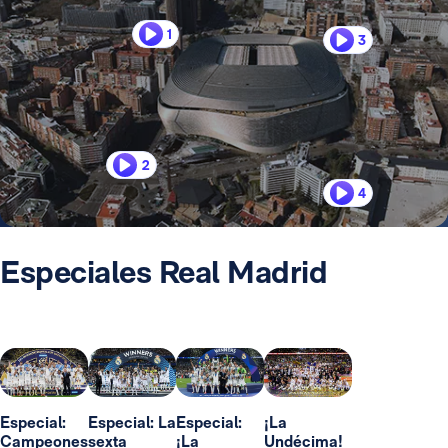
1
3
2
4
Especiales Real Madrid
Especial:
Especial: La
Especial:
¡La
Campeones
sexta
¡La
Undécima!