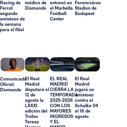
Racing de
médico de
entrenó en
Ferencváros
Ferrol:
Diomande
el Marbella
Stadion de
segundo
Football
Budapest
amistoso de
Center
la semana
para el filial
El Real
EL REAL
El Real
Comunicado
Madrid
MADRID
Madrid
Oficial:
disputará el
CIERRA LA
jugará un
Diomande
12 de
TEMPORADA
amistoso
agosto la
2025-2026
contra el
LXXXI
CON LOS
Schalke 04
edición del
MAYORES
el 16 de
Trofeo
INGRESOS
agosto
Teresa
Y EL