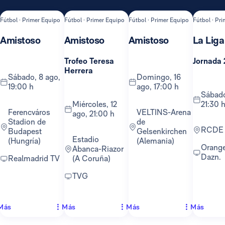
Fútbol · Primer Equipo
Fútbol · Primer Equipo
Fútbol · Primer Equipo
Fútbol · Pr
Amistoso
Amistoso
Amistoso
La Liga
Trofeo Teresa
Jornada 
Herrera
sábado, 8 ago,
domingo, 16
19:00 h
ago, 17:00 h
sábado, 22 ago,
miércoles, 12
21:30 
Ferencváros
VELTINS-Arena
ago, 21:00 h
Stadion de
de
RCDE
Budapest
Gelsenkirchen
Estadio
(Hungría)
(Alemania)
Orange TV y
Abanca-Riazor
Dazn.
Realmadrid TV
(A Coruña)
TVG
Más
Más
Más
Más