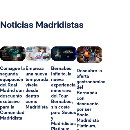
Noticias Madridistas
Consigue la
Empieza
Bernabéu
Descubre la
segunda
una nueva
Infinito, la
oferta
equipación
temporada:
nueva
gastronómica
del Real
vívela
experiencia
del
Madrid con
desde
inmersiva
Bernabéu
descuento
dentro
del Tour
con
exclusivo
como
Bernabéu,
descuento
para la
Madridista
sin coste
por ser
Comunidad
para Socios
Socio,
Madridista
y
Madridista
Madridistas
Platinum,
Platinum