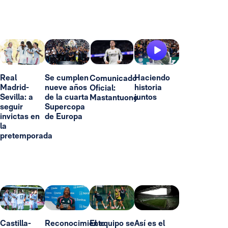
Real
Se cumplen
Haciendo
Comunicado
Madrid-
nueve años
historia
Oficial:
Sevilla: a
de la cuarta
juntos
Mastantuono
seguir
Supercopa
invictas en
de Europa
la
pretemporada
Castilla-
Reconocimiento
El equipo se
Así es el