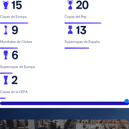
15
20
Copas de Europa
Copas del Rey
9
13
Mundiales de Clubes
Supercopas de España
6
Supercopas de Europa
2
Copas de la UEFA