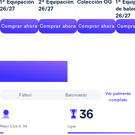
1ª Equipación
2ª Equipación
Colección OG
1ª Equi
26/27
26/27
de balo
26/27
Comprar ahora
Comprar ahora
Comprar ahora
Compra
Un palmarés de
leyenda
Ver palmarés
Fútbol
Baloncesto
completo
36
Mejor Club S. XX
Ligas