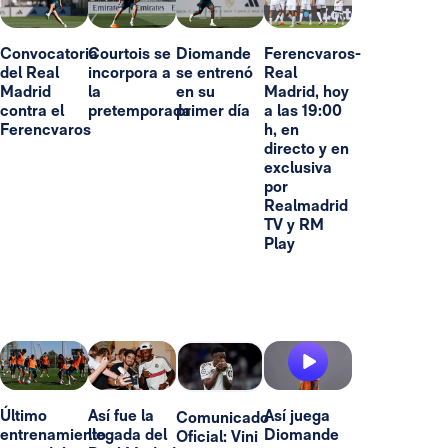
Convocatoria
Courtois se
Diomande
Ferencvaros-
del Real
incorpora a
se entrenó
Real
Madrid
la
en su
Madrid, hoy
contra el
pretemporada
primer día
a las 19:00
Ferencvaros
h, en
directo y en
exclusiva
por
Realmadrid
TV y RM
Play
Último
Así fue la
Así juega
Comunicado
entrenamiento
llegada del
Diomande
Oficial: Vini