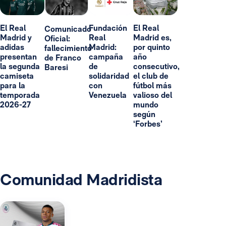
El Real
Fundación
El Real
Comunicado
Madrid y
Real
Madrid es,
Oficial:
adidas
Madrid:
por quinto
fallecimiento
presentan
campaña
año
de Franco
la segunda
de
consecutivo,
Baresi
camiseta
solidaridad
el club de
para la
con
fútbol más
temporada
Venezuela
valioso del
2026-27
mundo
según
‘Forbes’
Comunidad Madridista