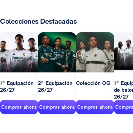
Colecciones Destacadas
1ª Equipación
2ª Equipación
Colección OG
1ª Equi
26/27
26/27
de balo
26/27
Comprar ahora
Comprar ahora
Comprar ahora
Compra