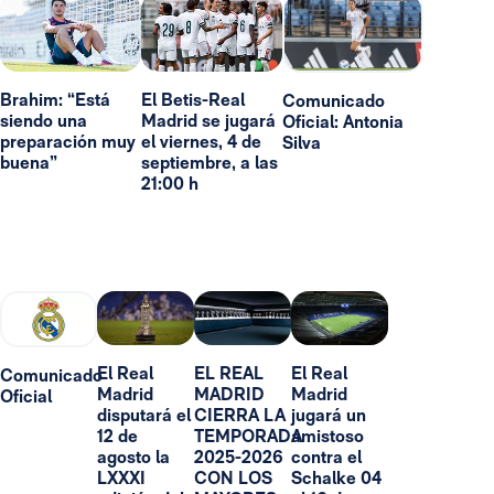
Brahim: “Está
El Betis-Real
Comunicado
siendo una
Madrid se jugará
Oficial: Antonia
preparación muy
el viernes, 4 de
Silva
buena”
septiembre, a las
21:00 h
El Real
EL REAL
El Real
Comunicado
Madrid
MADRID
Madrid
Oficial
disputará el
CIERRA LA
jugará un
12 de
TEMPORADA
amistoso
agosto la
2025-2026
contra el
LXXXI
CON LOS
Schalke 04