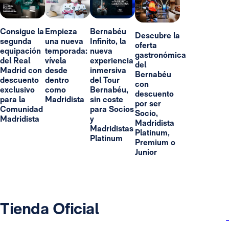
Consigue la
Empieza
Bernabéu
Descubre la
segunda
una nueva
Infinito, la
oferta
equipación
temporada:
nueva
gastronómica
del Real
vívela
experiencia
del
Madrid con
desde
inmersiva
Bernabéu
descuento
dentro
del Tour
con
exclusivo
como
Bernabéu,
descuento
para la
Madridista
sin coste
por ser
Comunidad
para Socios
Socio,
Madridista
y
Madridista
Madridistas
Platinum,
Platinum
Premium o
Junior
Tienda Oficial