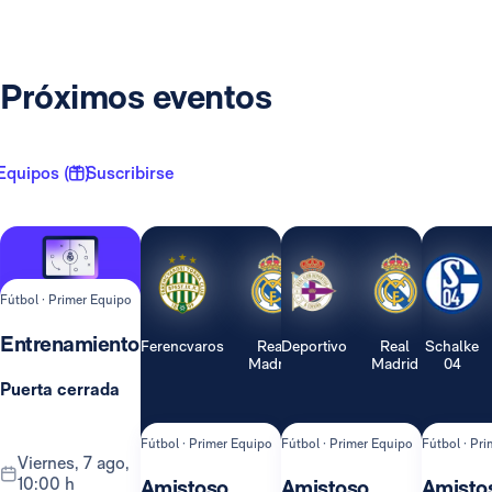
Próximos eventos
Equipos ( 1 )
Suscribirse
Fútbol · Primer Equipo
Entrenamiento
Ferencvaros
Real
Deportivo
Real
Schalke
Madrid
Madrid
04
Puerta cerrada
Fútbol · Primer Equipo
Fútbol · Primer Equipo
Fútbol · Pr
viernes, 7 ago,
10:00 h
Amistoso
Amistoso
Amisto