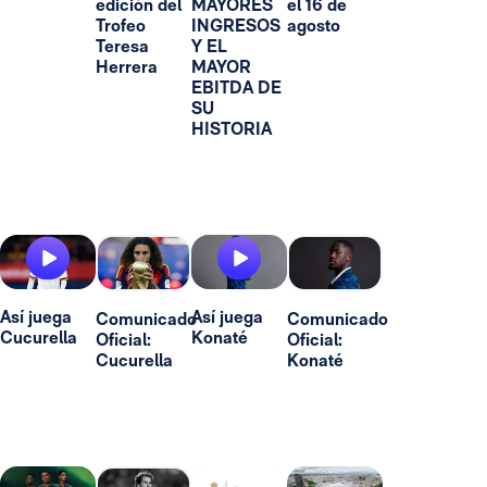
edición del
MAYORES
el 16 de
Trofeo
INGRESOS
agosto
Teresa
Y EL
Herrera
MAYOR
EBITDA DE
SU
HISTORIA
Así juega
Así juega
Comunicado
Comunicado
Cucurella
Konaté
Oficial:
Oficial:
Cucurella
Konaté