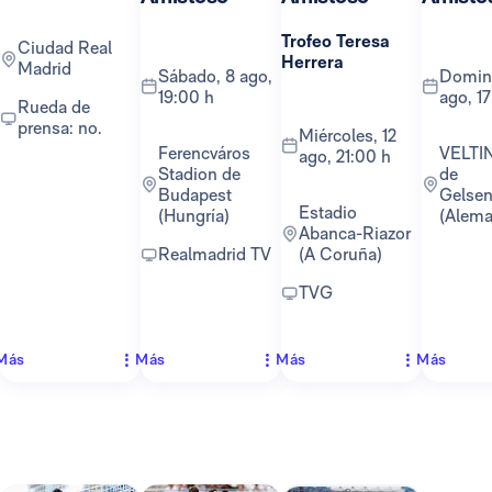
Trofeo Teresa
Ciudad Real
Herrera
Madrid
sábado, 8 ago,
domingo, 16
19:00 h
ago, 1
Rueda de
prensa: no.
miércoles, 12
Ferencváros
VELTINS-Arena
ago, 21:00 h
Stadion de
de
Budapest
Gelsen
Estadio
(Hungría)
(Alema
Abanca-Riazor
Realmadrid TV
(A Coruña)
TVG
Más
Más
Más
Más