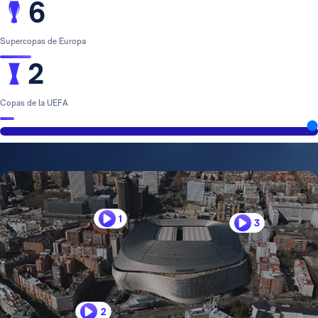
6
Supercopas de Europa
2
Copas de la UEFA
1
3
2