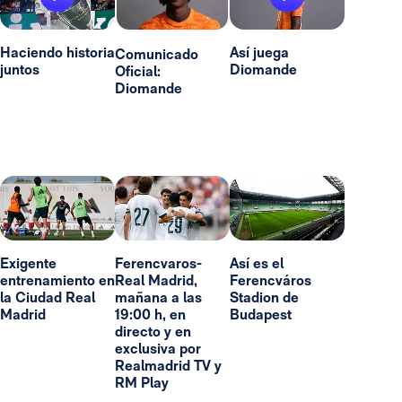
Haciendo historia
Así juega
Comunicado
juntos
Diomande
Oficial:
Diomande
Exigente
Ferencvaros-
Así es el
entrenamiento en
Real Madrid,
Ferencváros
la Ciudad Real
mañana a las
Stadion de
Madrid
19:00 h, en
Budapest
directo y en
exclusiva por
Realmadrid TV y
RM Play