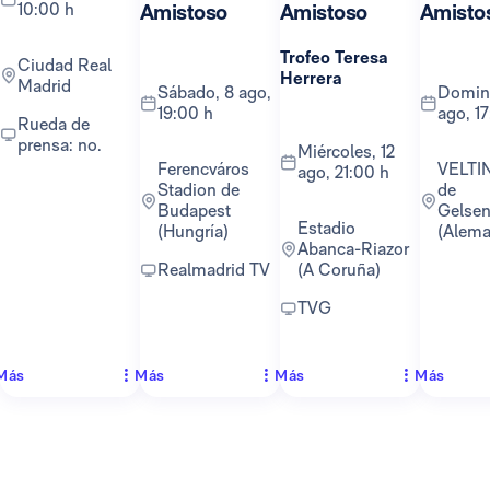
10:00 h
Amistoso
Amistoso
Amisto
Trofeo Teresa
Ciudad Real
Herrera
Madrid
sábado, 8 ago,
domingo, 16
19:00 h
ago, 1
Rueda de
prensa: no.
miércoles, 12
Ferencváros
VELTINS-Arena
ago, 21:00 h
Stadion de
de
Budapest
Gelsen
Estadio
(Hungría)
(Alema
Abanca-Riazor
Realmadrid TV
(A Coruña)
TVG
Más
Más
Más
Más