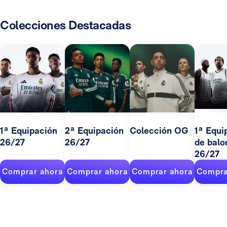
Colecciones Destacadas
1ª Equipación
2ª Equipación
Colección OG
1ª Equi
26/27
26/27
de balo
26/27
Comprar ahora
Comprar ahora
Comprar ahora
Compra