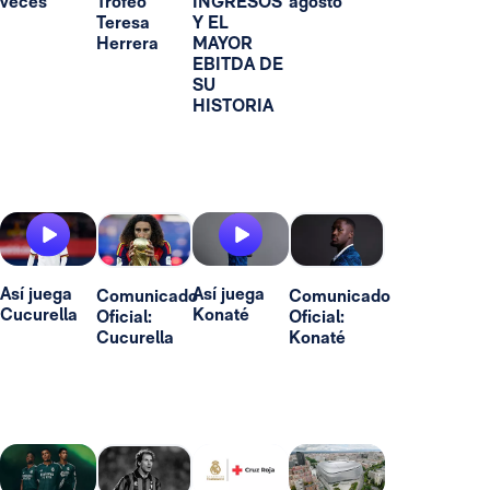
veces"
Trofeo
INGRESOS
agosto
Teresa
Y EL
Herrera
MAYOR
EBITDA DE
SU
HISTORIA
Así juega
Así juega
Comunicado
Comunicado
Cucurella
Konaté
Oficial:
Oficial:
Cucurella
Konaté