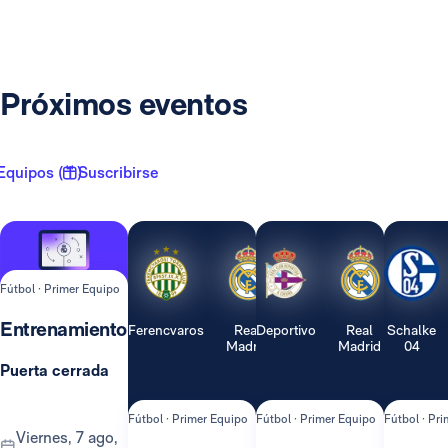
Próximos eventos
Equipos ( 1 )
Suscribirse
Fútbol · Primer Equipo
Entrenamiento
Ferencvaros
Real
Deportivo
Real
Schalke
Madrid
Madrid
04
Puerta cerrada
Fútbol · Primer Equipo
Fútbol · Primer Equipo
Fútbol · Pr
viernes, 7 ago,