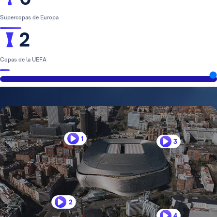
Supercopas de Europa
2
Copas de la UEFA
1
3
2
4