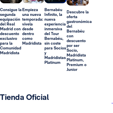
Consigue la
Empieza
Bernabéu
Descubre la
segunda
una nueva
Infinito, la
oferta
equipación
temporada:
nueva
gastronómica
del Real
vívela
experiencia
del
Madrid con
desde
inmersiva
Bernabéu
descuento
dentro
del Tour
con
exclusivo
como
Bernabéu,
descuento
para la
Madridista
sin coste
por ser
Comunidad
para Socios
Socio,
Madridista
y
Madridista
Madridistas
Platinum,
Platinum
Premium o
Junior
Tienda Oficial