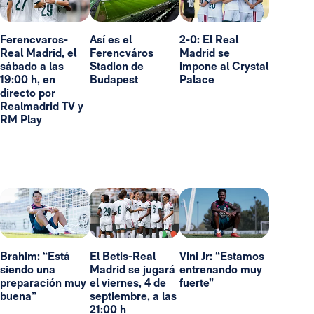
Ferencvaros-
Así es el
2-0: El Real
Real Madrid, el
Ferencváros
Madrid se
sábado a las
Stadion de
impone al Crystal
19:00 h, en
Budapest
Palace
directo por
Realmadrid TV y
RM Play
Brahim: “Está
El Betis-Real
Vini Jr: “Estamos
siendo una
Madrid se jugará
entrenando muy
preparación muy
el viernes, 4 de
fuerte”
buena”
septiembre, a las
21:00 h