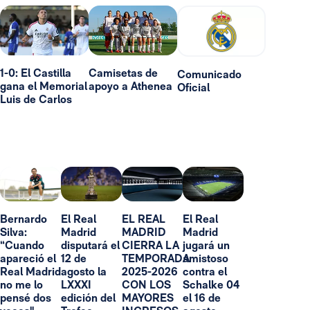
1-0: El Castilla
Camisetas de
Comunicado
gana el Memorial
apoyo a Athenea
Oficial
Luis de Carlos
Bernardo
El Real
EL REAL
El Real
Silva:
Madrid
MADRID
Madrid
“Cuando
disputará el
CIERRA LA
jugará un
apareció el
12 de
TEMPORADA
amistoso
Real Madrid
agosto la
2025-2026
contra el
no me lo
LXXXI
CON LOS
Schalke 04
pensé dos
edición del
MAYORES
el 16 de