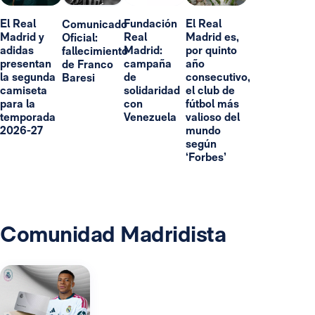
El Real
Fundación
El Real
Comunicado
Madrid y
Real
Madrid es,
Oficial:
adidas
Madrid:
por quinto
fallecimiento
presentan
campaña
año
de Franco
la segunda
de
consecutivo,
Baresi
camiseta
solidaridad
el club de
para la
con
fútbol más
temporada
Venezuela
valioso del
2026-27
mundo
según
‘Forbes’
Comunidad Madridista