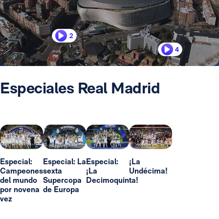
2
4
Especiales Real Madrid
Especial:
Especial: La
Especial:
¡La
Campeones
sexta
¡La
Undécima!
del mundo
Supercopa
Decimoquinta!
por novena
de Europa
vez