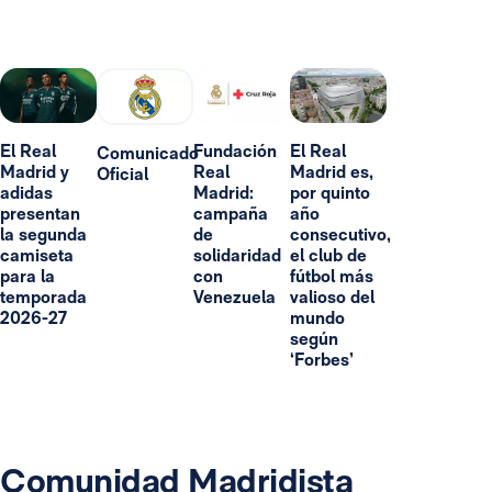
El Real
Fundación
El Real
Comunicado
Madrid y
Real
Madrid es,
Oficial
adidas
Madrid:
por quinto
presentan
campaña
año
la segunda
de
consecutivo,
camiseta
solidaridad
el club de
para la
con
fútbol más
temporada
Venezuela
valioso del
2026-27
mundo
según
‘Forbes’
Comunidad Madridista