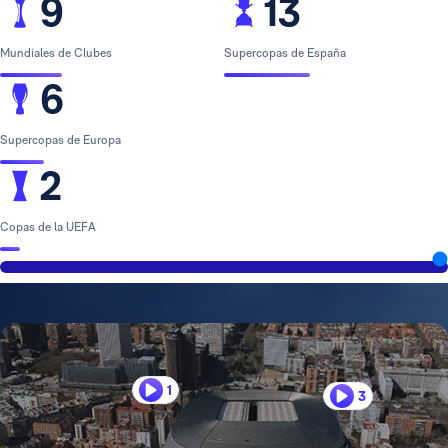
9
13
Mundiales de Clubes
Supercopas de España
6
Supercopas de Europa
2
Copas de la UEFA
1
3