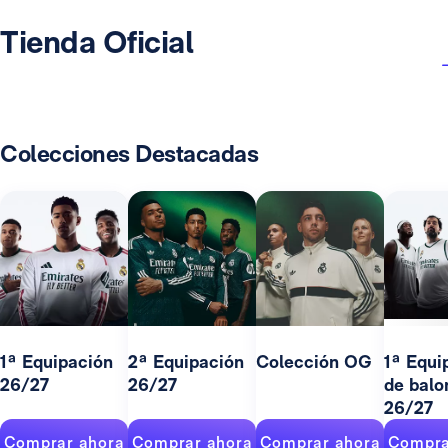
Tienda Oficial
Colecciones Destacadas
1ª Equipación
2ª Equipación
Colección OG
1ª Equi
26/27
26/27
de balo
26/27
Comprar ahora
Comprar ahora
Comprar ahora
Compra