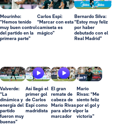
Mourinho:
Carlos Espí:
Bernardo Silva:
“Hemos tenido
“Marcar con esta
“Estoy muy feliz
muy buen control
camiseta es
por haber
del partido en la
mágico”
debutado con el
primera parte”
Real Madrid”
Valverde:
Así llegó el
El gran
Mario
“La
primer gol
remate de
Rivas: “Me
dinámica y
de Carlos
cabeza de
siento feliz
energía del
Espí como
Mario Rivas
por el gol y
partido
madridista
para abrir el
por la
fueron muy
marcador
victoria”
buenas”