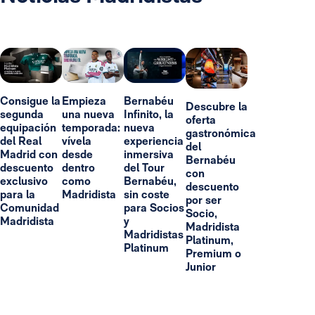
Consigue la
Empieza
Bernabéu
Descubre la
segunda
una nueva
Infinito, la
oferta
equipación
temporada:
nueva
gastronómica
del Real
vívela
experiencia
del
Madrid con
desde
inmersiva
Bernabéu
descuento
dentro
del Tour
con
exclusivo
como
Bernabéu,
descuento
para la
Madridista
sin coste
por ser
Comunidad
para Socios
Socio,
Madridista
y
Madridista
Madridistas
Platinum,
Platinum
Premium o
Junior