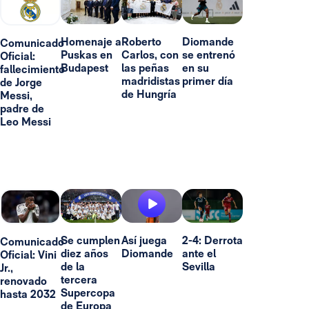
Homenaje a
Roberto
Diomande
Comunicado
Puskas en
Carlos, con
se entrenó
Oficial:
Budapest
las peñas
en su
fallecimiento
madridistas
primer día
de Jorge
de Hungría
Messi,
padre de
Leo Messi
Se cumplen
Así juega
2-4: Derrota
Comunicado
diez años
Diomande
ante el
Oficial: Vini
de la
Sevilla
Jr.,
tercera
renovado
Supercopa
hasta 2032
de Europa