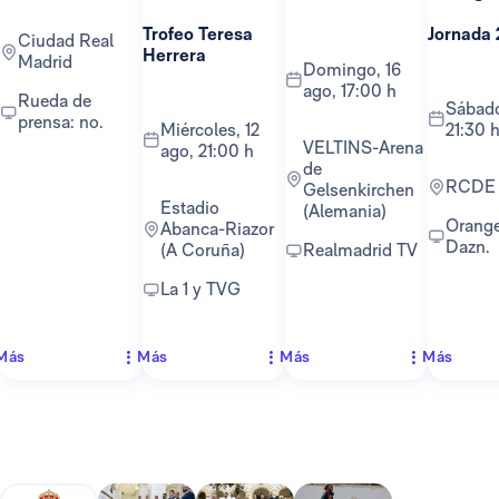
Trofeo Teresa
Jornada 
Ciudad Real
Herrera
Madrid
domingo, 16
ago, 17:00 h
Rueda de
sábado, 22 ago,
prensa: no.
miércoles, 12
21:30 
VELTINS-Arena
ago, 21:00 h
de
RCDE
Gelsenkirchen
Estadio
(Alemania)
Orange TV y
Abanca-Riazor
Dazn.
(A Coruña)
Realmadrid TV
La 1 y TVG
Más
Más
Más
Más