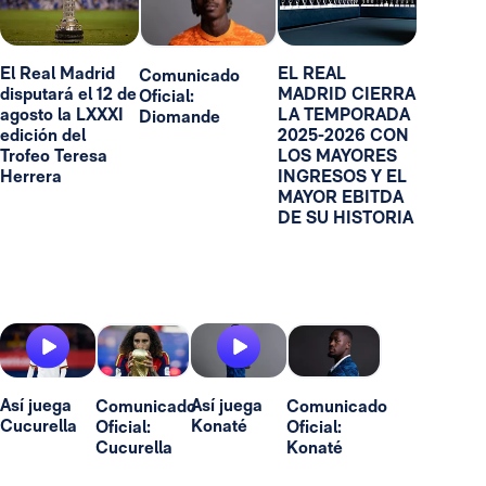
El Real Madrid
EL REAL
Comunicado
disputará el 12 de
MADRID CIERRA
Oficial:
agosto la LXXXI
LA TEMPORADA
Diomande
edición del
2025-2026 CON
Trofeo Teresa
LOS MAYORES
Herrera
INGRESOS Y EL
MAYOR EBITDA
DE SU HISTORIA
Así juega
Así juega
Comunicado
Comunicado
Cucurella
Konaté
Oficial:
Oficial:
Cucurella
Konaté