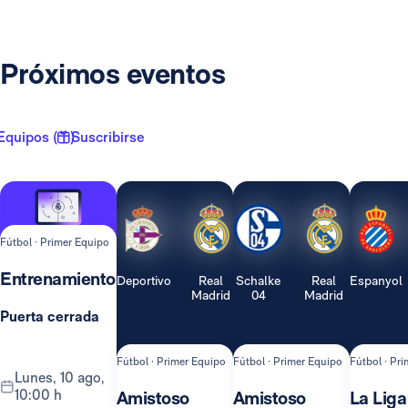
Próximos eventos
Equipos ( 1 )
Suscribirse
Fútbol · Primer Equipo
Entrenamiento
Deportivo
Real
Schalke
Real
Espanyol
Madrid
04
Madrid
Puerta cerrada
Fútbol · Primer Equipo
Fútbol · Primer Equipo
Fútbol · Pr
lunes, 10 ago,
10:00 h
Amistoso
Amistoso
La Liga