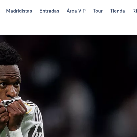
Madridistas
Entradas
Área VIP
Tour
Tienda
R