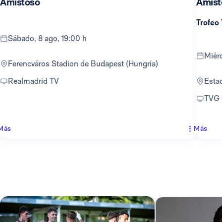
Amistoso
Amist
Trofeo
sábado, 8 ago, 19:00 h
mié
Ferencváros Stadion de Budapest (Hungría)
Realmadrid TV
Est
TVG
Más
Más