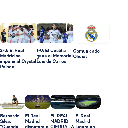
2-0: El Real
1-0: El Castilla
Comunicado
Madrid se
gana el Memorial
Oficial
impone al Crystal
Luis de Carlos
Palace
Bernardo
El Real
EL REAL
El Real
Silva:
Madrid
MADRID
Madrid
“Cuando
disputará el
CIERRA LA
jugará un