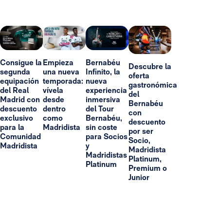
Consigue la
Empieza
Bernabéu
Descubre la
segunda
una nueva
Infinito, la
oferta
equipación
temporada:
nueva
gastronómica
del Real
vívela
experiencia
del
Madrid con
desde
inmersiva
Bernabéu
descuento
dentro
del Tour
con
exclusivo
como
Bernabéu,
descuento
para la
Madridista
sin coste
por ser
Comunidad
para Socios
Socio,
Madridista
y
Madridista
Madridistas
Platinum,
Platinum
Premium o
Junior