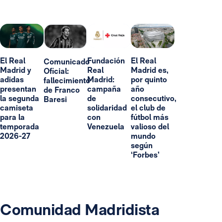
El Real
Fundación
El Real
Comunicado
Madrid y
Real
Madrid es,
Oficial:
adidas
Madrid:
por quinto
fallecimiento
presentan
campaña
año
de Franco
la segunda
de
consecutivo,
Baresi
camiseta
solidaridad
el club de
para la
con
fútbol más
temporada
Venezuela
valioso del
2026-27
mundo
según
‘Forbes’
Comunidad Madridista