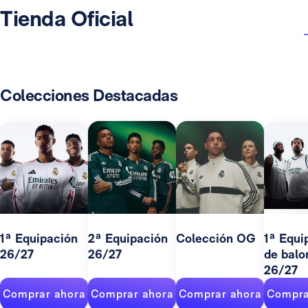
Tienda Oficial
Colecciones Destacadas
1ª Equipación
2ª Equipación
Colección OG
1ª Equi
26/27
26/27
de balo
26/27
Comprar ahora
Comprar ahora
Comprar ahora
Compra