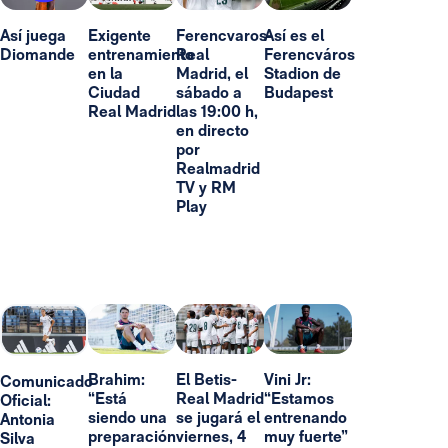
Así juega
Exigente
Ferencvaros-
Así es el
Diomande
entrenamiento
Real
Ferencváros
en la
Madrid, el
Stadion de
Ciudad
sábado a
Budapest
Real Madrid
las 19:00 h,
en directo
por
Realmadrid
TV y RM
Play
Brahim:
El Betis-
Vini Jr:
Comunicado
“Está
Real Madrid
“Estamos
Oficial:
siendo una
se jugará el
entrenando
Antonia
preparación
viernes, 4
muy fuerte”
Silva