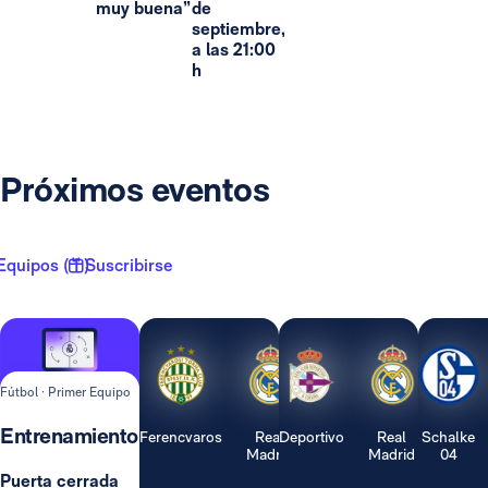
muy buena”
de
septiembre,
a las 21:00
h
Próximos eventos
Equipos ( 1 )
Suscribirse
Fútbol · Primer Equipo
Entrenamiento
Ferencvaros
Real
Deportivo
Real
Schalke
Madrid
Madrid
04
Puerta cerrada