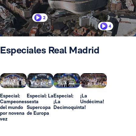
2
4
Especiales Real Madrid
Especial:
Especial: La
Especial:
¡La
Campeones
sexta
¡La
Undécima!
del mundo
Supercopa
Decimoquinta!
por novena
de Europa
vez