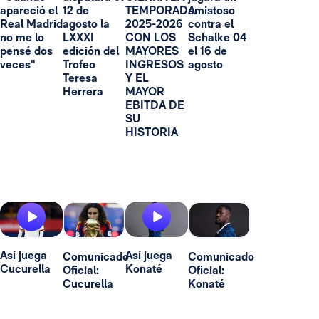
apareció el
12 de
TEMPORADA
amistoso
Real Madrid
agosto la
2025-2026
contra el
no me lo
LXXXI
CON LOS
Schalke 04
pensé dos
edición del
MAYORES
el 16 de
veces"
Trofeo
INGRESOS
agosto
Teresa
Y EL
Herrera
MAYOR
EBITDA DE
SU
HISTORIA
Así juega
Así juega
Comunicado
Comunicado
Cucurella
Konaté
Oficial:
Oficial:
Cucurella
Konaté