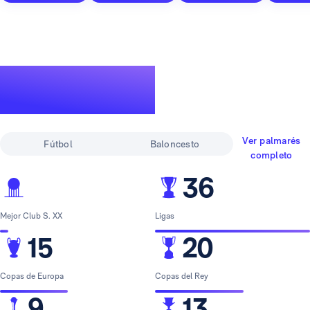
Un palmarés de
leyenda
Ver palmarés
Fútbol
Baloncesto
completo
36
Mejor Club S. XX
Ligas
15
20
Copas de Europa
Copas del Rey
9
13