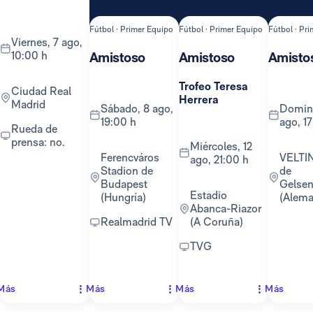
Fútbol · Primer Equipo
Fútbol · Primer Equipo
Fútbol · Pr
viernes, 7 ago,
10:00 h
Amistoso
Amistoso
Amisto
Trofeo Teresa
Ciudad Real
Herrera
Madrid
sábado, 8 ago,
domingo, 16
19:00 h
ago, 1
Rueda de
prensa: no.
miércoles, 12
Ferencváros
VELTINS-Arena
ago, 21:00 h
Stadion de
de
Budapest
Gelsen
Estadio
(Hungría)
(Alema
Abanca-Riazor
Realmadrid TV
(A Coruña)
TVG
Más
Más
Más
Más