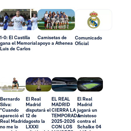
1-0: El Castilla
Camisetas de
Comunicado
gana el Memorial
apoyo a Athenea
Oficial
Luis de Carlos
Bernardo
El Real
EL REAL
El Real
Silva:
Madrid
MADRID
Madrid
“Cuando
disputará el
CIERRA LA
jugará un
apareció el
12 de
TEMPORADA
amistoso
Real Madrid
agosto la
2025-2026
contra el
no me lo
LXXXI
CON LOS
Schalke 04