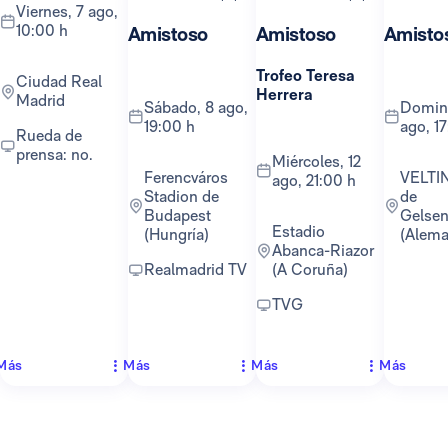
viernes, 7 ago,
10:00 h
Amistoso
Amistoso
Amisto
Trofeo Teresa
Ciudad Real
Herrera
Madrid
sábado, 8 ago,
domingo, 16
19:00 h
ago, 1
Rueda de
prensa: no.
miércoles, 12
Ferencváros
VELTINS-Arena
ago, 21:00 h
Stadion de
de
Budapest
Gelsen
Estadio
(Hungría)
(Alema
Abanca-Riazor
Realmadrid TV
(A Coruña)
TVG
Más
Más
Más
Más