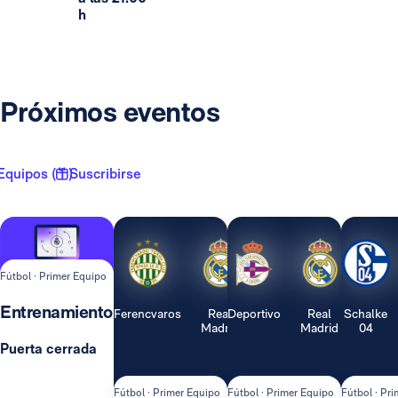
h
Próximos eventos
Equipos ( 1 )
Suscribirse
Fútbol · Primer Equipo
Entrenamiento
Ferencvaros
Real
Deportivo
Real
Schalke
Madrid
Madrid
04
Puerta cerrada
Fútbol · Primer Equipo
Fútbol · Primer Equipo
Fútbol · Pr