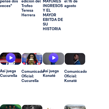
pensé dos
edición del
MAYORES
el 16 de
veces"
Trofeo
INGRESOS
agosto
Teresa
Y EL
Herrera
MAYOR
EBITDA DE
SU
HISTORIA
Así juega
Así juega
Comunicado
Comunicado
Cucurella
Konaté
Oficial:
Oficial:
Cucurella
Konaté