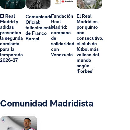
El Real
Fundación
El Real
Comunicado
Madrid y
Real
Madrid es,
Oficial:
adidas
Madrid:
por quinto
fallecimiento
presentan
campaña
año
de Franco
la segunda
de
consecutivo,
Baresi
camiseta
solidaridad
el club de
para la
con
fútbol más
temporada
Venezuela
valioso del
2026-27
mundo
según
‘Forbes’
Comunidad Madridista