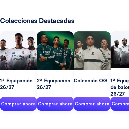
Colecciones Destacadas
1ª Equipación
2ª Equipación
Colección OG
1ª Equi
26/27
26/27
de balo
26/27
Comprar ahora
Comprar ahora
Comprar ahora
Compra