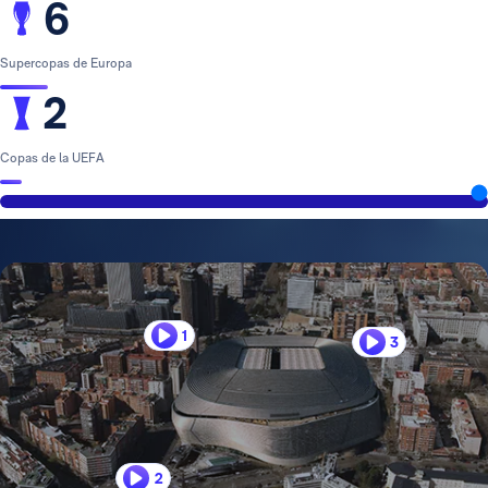
6
Supercopas de Europa
2
Copas de la UEFA
1
3
2