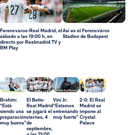
Ferencvaros-Real Madrid, el
Así es el Ferencváros
sábado a las 19:00 h, en
Stadion de Budapest
directo por Realmadrid TV y
RM Play
Brahim:
El Betis-
Vini Jr:
2-0: El Real
“Está
Real Madrid
“Estamos
Madrid se
siendo una
se jugará el
entrenando
impone al
preparación
viernes, 4
muy fuerte”
Crystal
muy buena”
de
Palace
septiembre,
a las 21:00