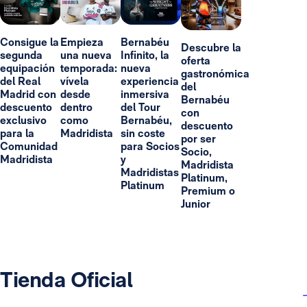
Consigue la
Empieza
Bernabéu
Descubre la
segunda
una nueva
Infinito, la
oferta
equipación
temporada:
nueva
gastronómica
del Real
vívela
experiencia
del
Madrid con
desde
inmersiva
Bernabéu
descuento
dentro
del Tour
con
exclusivo
como
Bernabéu,
descuento
para la
Madridista
sin coste
por ser
Comunidad
para Socios
Socio,
Madridista
y
Madridista
Madridistas
Platinum,
Platinum
Premium o
Junior
Tienda Oficial