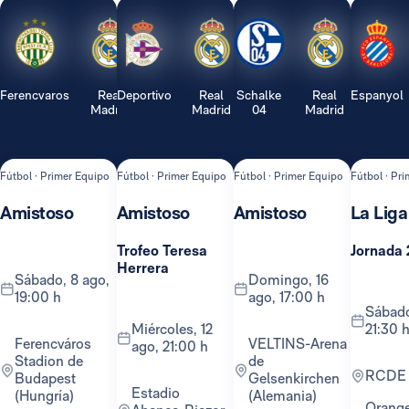
Ferencvaros
Real
Deportivo
Real
Schalke
Real
Espanyol
Madrid
Madrid
04
Madrid
Fútbol · Primer Equipo
Fútbol · Primer Equipo
Fútbol · Primer Equipo
Fútbol · Pr
Amistoso
Amistoso
Amistoso
La Liga
Trofeo Teresa
Jornada 
Herrera
sábado, 8 ago,
domingo, 16
19:00 h
ago, 17:00 h
sábado, 22 ago,
miércoles, 12
21:30 
Ferencváros
VELTINS-Arena
ago, 21:00 h
Stadion de
de
RCDE
Budapest
Gelsenkirchen
Estadio
(Hungría)
(Alemania)
Orange TV y