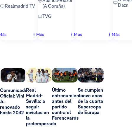
Abanca-Riazor
Dazn.
Realmadrid TV
(A Coruña)
TVG
Más
Más
Más
Más
Real
Último
Se cumplen
Comunicado
Madrid-
entrenamiento
nueve años
Oficial: Vini
Sevilla: a
antes del
de la cuarta
Jr.,
seguir
partido
Supercopa
renovado
invictas en
contra el
de Europa
hasta 2032
la
Ferencvaros
pretemporada