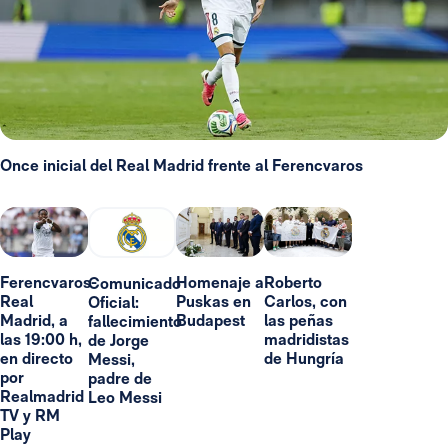
Once inicial del Real Madrid frente al Ferencvaros
Ferencvaros-
Homenaje a
Roberto
Comunicado
Real
Puskas en
Carlos, con
Oficial:
Madrid, a
Budapest
las peñas
fallecimiento
las 19:00 h,
madridistas
de Jorge
en directo
de Hungría
Messi,
por
padre de
Realmadrid
Leo Messi
TV y RM
Play