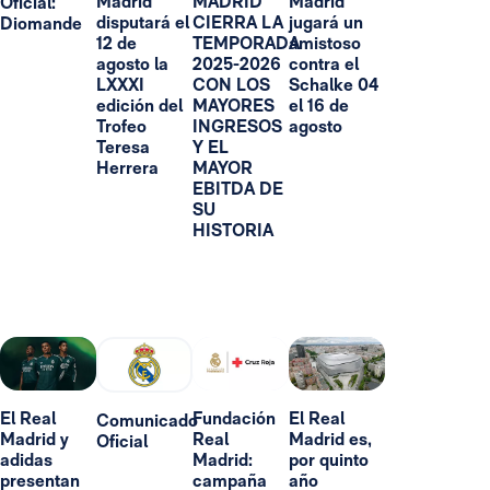
Madrid
MADRID
Madrid
Oficial:
disputará el
CIERRA LA
jugará un
Diomande
12 de
TEMPORADA
amistoso
agosto la
2025-2026
contra el
LXXXI
CON LOS
Schalke 04
edición del
MAYORES
el 16 de
Trofeo
INGRESOS
agosto
Teresa
Y EL
Herrera
MAYOR
EBITDA DE
SU
HISTORIA
El Real
Fundación
El Real
Comunicado
Madrid y
Real
Madrid es,
Oficial
adidas
Madrid:
por quinto
presentan
campaña
año