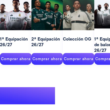
1ª Equipación
2ª Equipación
Colección OG
1ª Equi
26/27
26/27
de balo
26/27
Comprar ahora
Comprar ahora
Comprar ahora
Compra
Un palmarés de
leyenda