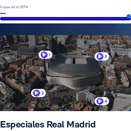
Copas de la UEFA
1
3
2
4
Especiales Real Madrid