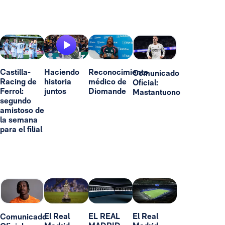
Castilla-
Haciendo
Reconocimiento
Comunicado
Racing de
historia
médico de
Oficial:
Ferrol:
juntos
Diomande
Mastantuono
segundo
amistoso de
la semana
para el filial
El Real
EL REAL
El Real
Comunicado