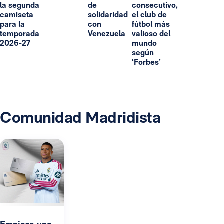
la segunda
de
consecutivo,
camiseta
solidaridad
el club de
para la
con
fútbol más
temporada
Venezuela
valioso del
2026-27
mundo
según
‘Forbes’
Comunidad Madridista