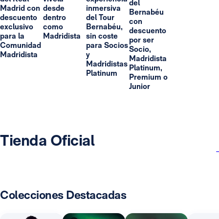
del
Madrid con
desde
inmersiva
Bernabéu
descuento
dentro
del Tour
con
exclusivo
como
Bernabéu,
descuento
para la
Madridista
sin coste
por ser
Comunidad
para Socios
Socio,
Madridista
y
Madridista
Madridistas
Platinum,
Platinum
Premium o
Junior
Tienda Oficial
Colecciones Destacadas