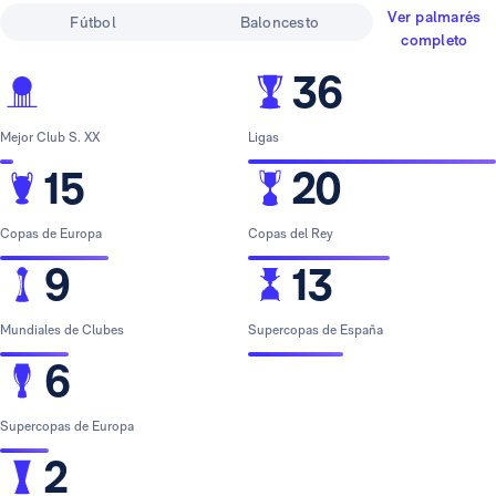
Ver palmarés
Fútbol
Baloncesto
completo
36
Mejor Club S. XX
Ligas
15
20
Copas de Europa
Copas del Rey
9
13
Mundiales de Clubes
Supercopas de España
6
Supercopas de Europa
2