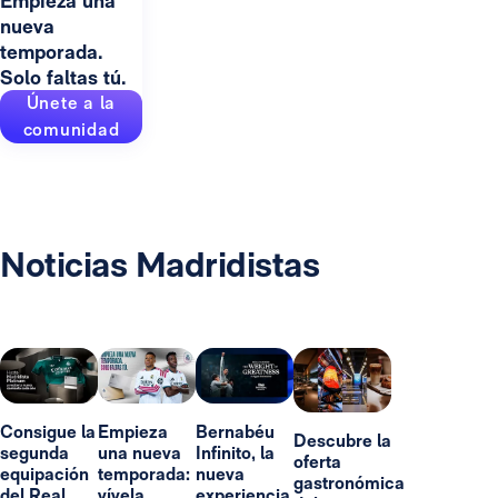
Empieza una
nueva
temporada.
Solo faltas tú.
Únete a la
comunidad
Noticias Madridistas
Consigue la
Empieza
Bernabéu
Descubre la
segunda
una nueva
Infinito, la
oferta
equipación
temporada:
nueva
gastronómica
del Real
vívela
experiencia