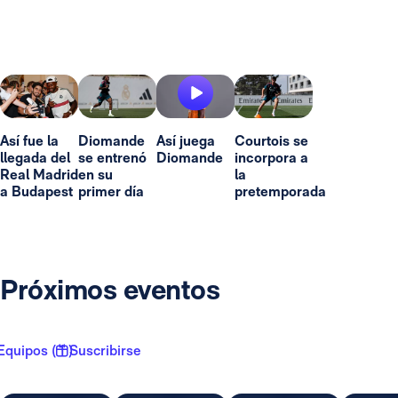
Así fue la
Diomande
Así juega
Courtois se
llegada del
se entrenó
Diomande
incorpora a
Real Madrid
en su
la
a Budapest
primer día
pretemporada
Próximos eventos
Equipos ( 1 )
Suscribirse