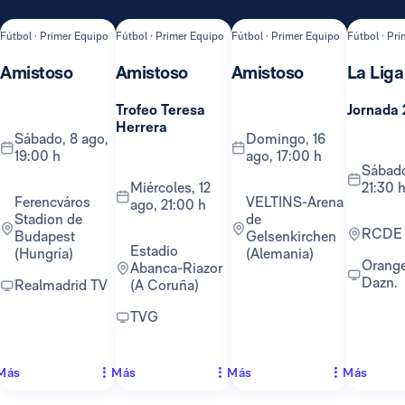
Fútbol · Primer Equipo
Fútbol · Primer Equipo
Fútbol · Primer Equipo
Fútbol · Pr
Amistoso
Amistoso
Amistoso
La Liga
Trofeo Teresa
Jornada 
Herrera
sábado, 8 ago,
domingo, 16
19:00 h
ago, 17:00 h
sábado, 22 ago,
miércoles, 12
21:30 
Ferencváros
VELTINS-Arena
ago, 21:00 h
Stadion de
de
RCDE
Budapest
Gelsenkirchen
Estadio
(Hungría)
(Alemania)
Orange TV y
Abanca-Riazor
Dazn.
Realmadrid TV
(A Coruña)
TVG
Más
Más
Más
Más