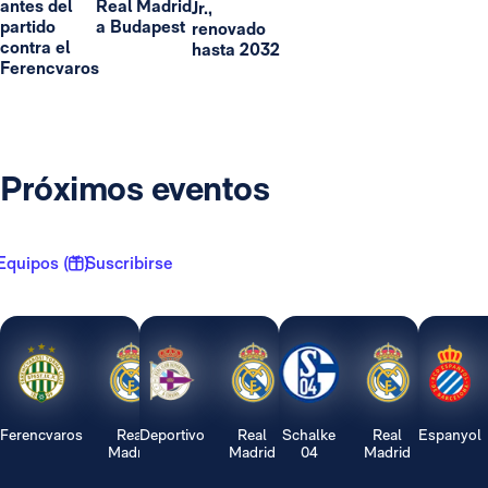
antes del
Real Madrid
Jr.,
partido
a Budapest
renovado
contra el
hasta 2032
Ferencvaros
Próximos eventos
Equipos ( 1 )
Suscribirse
Ferencvaros
Real
Deportivo
Real
Schalke
Real
Espanyol
Madrid
Madrid
04
Madrid