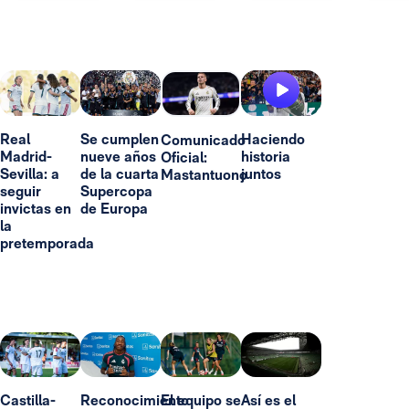
Real
Se cumplen
Haciendo
Comunicado
Madrid-
nueve años
historia
Oficial:
Sevilla: a
de la cuarta
juntos
Mastantuono
seguir
Supercopa
invictas en
de Europa
la
pretemporada
Castilla-
Reconocimiento
El equipo se
Así es el