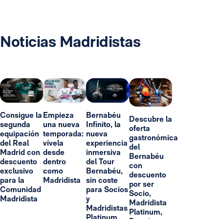
Noticias Madridistas
Consigue la
Empieza
Bernabéu
Descubre la
segunda
una nueva
Infinito, la
oferta
equipación
temporada:
nueva
gastronómica
del Real
vívela
experiencia
del
Madrid con
desde
inmersiva
Bernabéu
descuento
dentro
del Tour
con
exclusivo
como
Bernabéu,
descuento
para la
Madridista
sin coste
por ser
Comunidad
para Socios
Socio,
Madridista
y
Madridista
Madridistas
Platinum,
Platinum