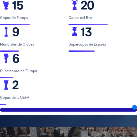
15
20
Copas de Europa
Copas del Rey
9
13
Mundiales de Clubes
Supercopas de España
6
Supercopas de Europa
2
Copas de la UEFA