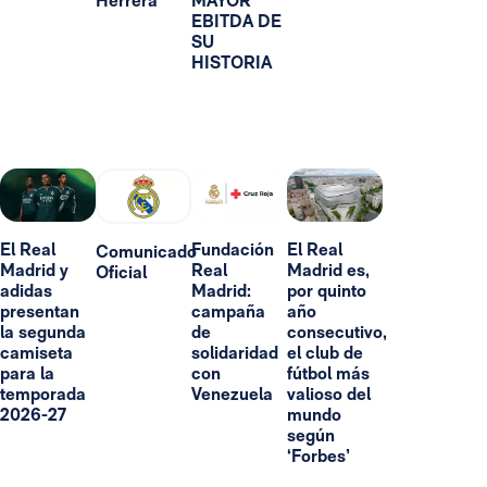
Herrera
MAYOR
EBITDA DE
SU
HISTORIA
El Real
Fundación
El Real
Comunicado
Madrid y
Real
Madrid es,
Oficial
adidas
Madrid:
por quinto
presentan
campaña
año
la segunda
de
consecutivo,
camiseta
solidaridad
el club de
para la
con
fútbol más
temporada
Venezuela
valioso del
2026-27
mundo
según
‘Forbes’