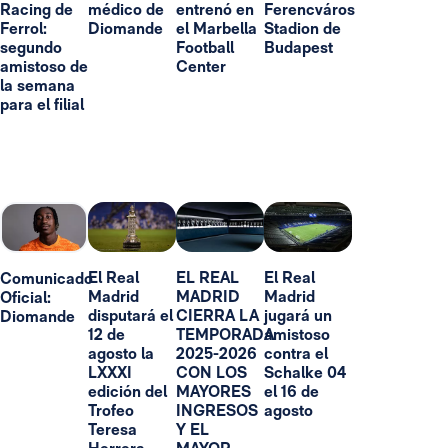
Racing de
médico de
entrenó en
Ferencváros
Ferrol:
Diomande
el Marbella
Stadion de
segundo
Football
Budapest
amistoso de
Center
la semana
para el filial
El Real
EL REAL
El Real
Comunicado
Madrid
MADRID
Madrid
Oficial:
disputará el
CIERRA LA
jugará un
Diomande
12 de
TEMPORADA
amistoso
agosto la
2025-2026
contra el
LXXXI
CON LOS
Schalke 04
edición del
MAYORES
el 16 de
Trofeo
INGRESOS
agosto
Teresa
Y EL