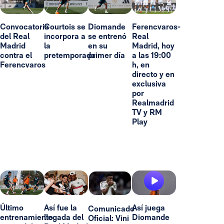
Convocatoria
Courtois se
Diomande
Ferencvaros-
del Real
incorpora a
se entrenó
Real
Madrid
la
en su
Madrid, hoy
contra el
pretemporada
primer día
a las 19:00
Ferencvaros
h, en
directo y en
exclusiva
por
Realmadrid
TV y RM
Play
Último
Así fue la
Así juega
Comunicado
entrenamiento
llegada del
Diomande
Oficial: Vini