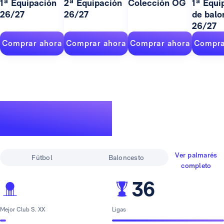
1ª Equipación
2ª Equipación
Colección OG
1ª Equi
26/27
26/27
de balo
26/27
Comprar ahora
Comprar ahora
Comprar ahora
Compra
Un palmarés de
leyenda
Ver palmarés
Fútbol
Baloncesto
completo
36
Mejor Club S. XX
Ligas