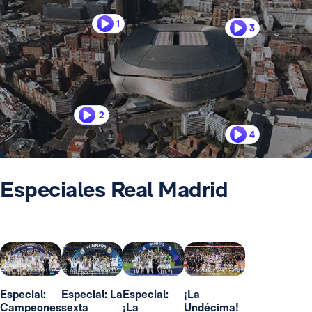
1
3
2
4
Especiales Real Madrid
Especial:
Especial: La
Especial:
¡La
Campeones
sexta
¡La
Undécima!