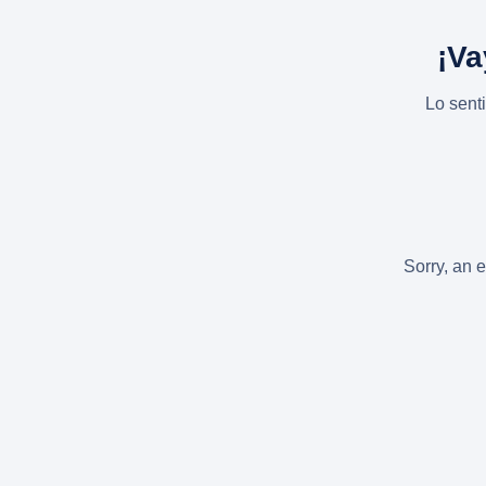
¡Va
Lo sent
Sorry, an e