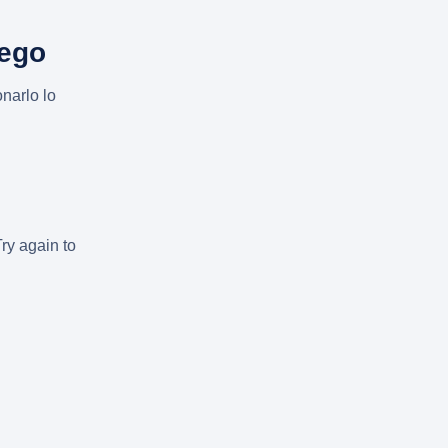
uego
narlo lo
Try again to