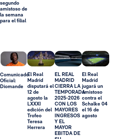
segundo
amistoso de
la semana
para el filial
El Real
EL REAL
El Real
Comunicado
Madrid
MADRID
Madrid
Oficial:
disputará el
CIERRA LA
jugará un
Diomande
12 de
TEMPORADA
amistoso
agosto la
2025-2026
contra el
LXXXI
CON LOS
Schalke 04
edición del
MAYORES
el 16 de
Trofeo
INGRESOS
agosto
Teresa
Y EL
Herrera
MAYOR
EBITDA DE