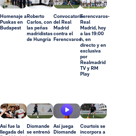
Homenaje a
Roberto
Convocatoria
Ferencvaros-
Puskas en
Carlos, con
del Real
Real
Budapest
las peñas
Madrid
Madrid, hoy
madridistas
contra el
a las 19:00
de Hungría
Ferencvaros
h, en
directo y en
exclusiva
por
Realmadrid
TV y RM
Play
Así fue la
Diomande
Así juega
Courtois se
llegada del
se entrenó
Diomande
incorpora a