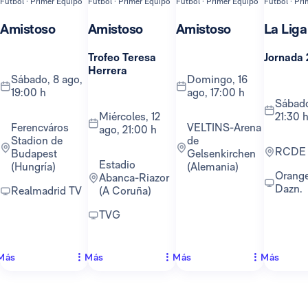
Fútbol · Primer Equipo
Fútbol · Primer Equipo
Fútbol · Primer Equipo
Fútbol · Pr
Amistoso
Amistoso
Amistoso
La Liga
Trofeo Teresa
Jornada 
Herrera
sábado, 8 ago,
domingo, 16
19:00 h
ago, 17:00 h
sábado, 22 ago,
miércoles, 12
21:30 
Ferencváros
VELTINS-Arena
ago, 21:00 h
Stadion de
de
RCDE
Budapest
Gelsenkirchen
Estadio
(Hungría)
(Alemania)
Orange TV y
Abanca-Riazor
Dazn.
Realmadrid TV
(A Coruña)
TVG
Más
Más
Más
Más