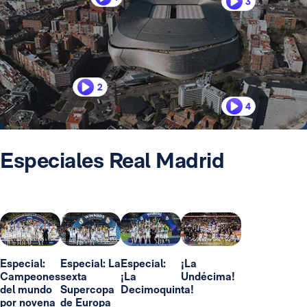
3
2
4
Especiales Real Madrid
Especial:
Especial: La
Especial:
¡La
Campeones
sexta
¡La
Undécima!
del mundo
Supercopa
Decimoquinta!
por novena
de Europa