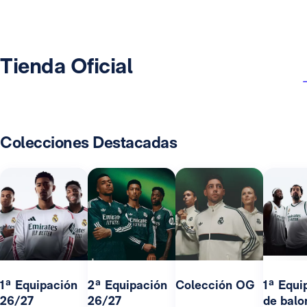
Tienda Oficial
Colecciones Destacadas
1ª Equipación
2ª Equipación
Colección OG
1ª Equi
26/27
26/27
de balo