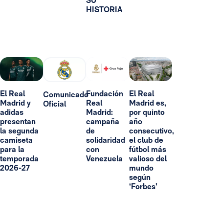
SU
HISTORIA
El Real
Fundación
El Real
Comunicado
Madrid y
Real
Madrid es,
Oficial
adidas
Madrid:
por quinto
presentan
campaña
año
la segunda
de
consecutivo,
camiseta
solidaridad
el club de
para la
con
fútbol más
temporada
Venezuela
valioso del
2026-27
mundo
según
‘Forbes’