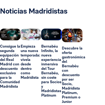
Noticias Madridistas
Consigue la
Empieza
Bernabéu
Descubre la
segunda
una nueva
Infinito, la
oferta
equipación
temporada:
nueva
gastronómica
del Real
vívela
experiencia
del
Madrid con
desde
inmersiva
Bernabéu
descuento
dentro
del Tour
con
exclusivo
como
Bernabéu,
descuento
para la
Madridista
sin coste
por ser
Comunidad
para Socios
Socio,
Madridista
y
Madridista
Madridistas
Platinum,
Platinum
Premium o
Junior