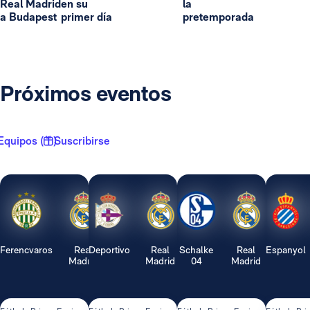
Real Madrid
en su
la
a Budapest
primer día
pretemporada
Próximos eventos
Equipos ( 1 )
Suscribirse
Ferencvaros
Real
Deportivo
Real
Schalke
Real
Espanyol
Madrid
Madrid
04
Madrid