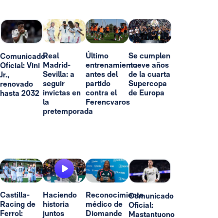
Real
Último
Se cumplen
Comunicado
Madrid-
entrenamiento
nueve años
Oficial: Vini
Sevilla: a
antes del
de la cuarta
Jr.,
seguir
partido
Supercopa
renovado
invictas en
contra el
de Europa
hasta 2032
la
Ferencvaros
pretemporada
Castilla-
Haciendo
Reconocimiento
Comunicado
Racing de
historia
médico de
Oficial:
Ferrol:
juntos
Diomande
Mastantuono