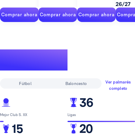
26/27
Comprar ahora
Comprar ahora
Comprar ahora
Compra
Un palmarés de
leyenda
Ver palmarés
Fútbol
Baloncesto
completo
36
Mejor Club S. XX
Ligas
15
20