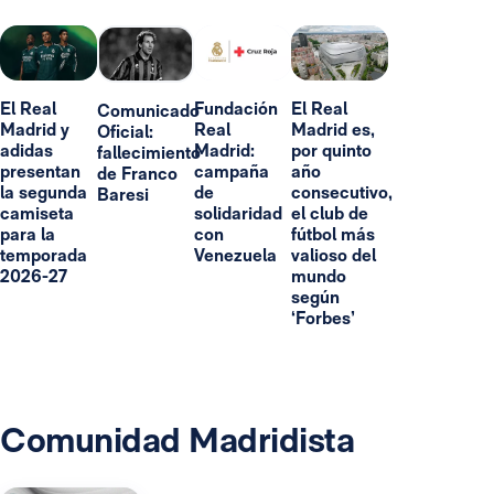
El Real
Fundación
El Real
Comunicado
Madrid y
Real
Madrid es,
Oficial:
adidas
Madrid:
por quinto
fallecimiento
presentan
campaña
año
de Franco
la segunda
de
consecutivo,
Baresi
camiseta
solidaridad
el club de
para la
con
fútbol más
temporada
Venezuela
valioso del
2026-27
mundo
según
‘Forbes’
Comunidad Madridista