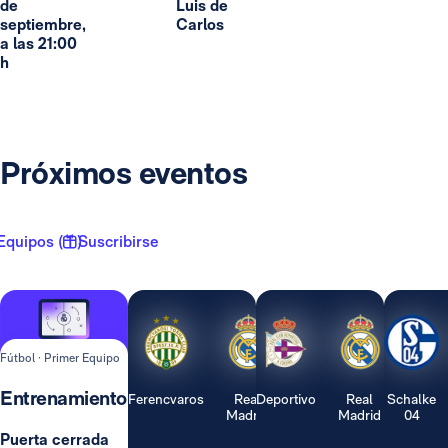
de
Luis de
septiembre,
Carlos
a las 21:00
h
Próximos eventos
Equipos ( 1 )
Suscribirse
Fútbol · Primer Equipo
Entrenamiento
Ferencvaros
Real
Deportivo
Real
Schalke
Madrid
Madrid
04
Puerta cerrada