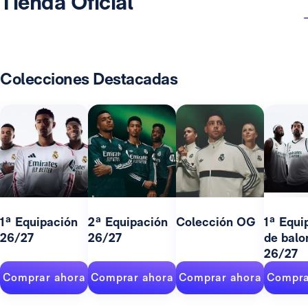
Tienda Oficial
Colecciones Destacadas
1ª Equipación
2ª Equipación
Colección OG
1ª Equi
26/27
26/27
de balo
26/27
Comprar ahora
Comprar ahora
Comprar ahora
Compra