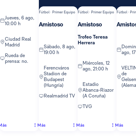
Fútbol · Primer Equipo
Fútbol · Primer Equipo
Fútbol · Pr
jueves, 6 ago,
10:00 h
Amistoso
Amistoso
Amisto
Trofeo Teresa
Ciudad Real
Herrera
Madrid
sábado, 8 ago,
domingo, 16
19:00 h
ago, 1
Rueda de
prensa: no.
miércoles, 12
Ferencváros
VELTINS-Arena
ago, 21:00 h
Stadion de
de
Budapest
Gelsen
Estadio
(Hungría)
(Alema
Abanca-Riazor
Realmadrid TV
(A Coruña)
TVG
Más
Más
Más
Más