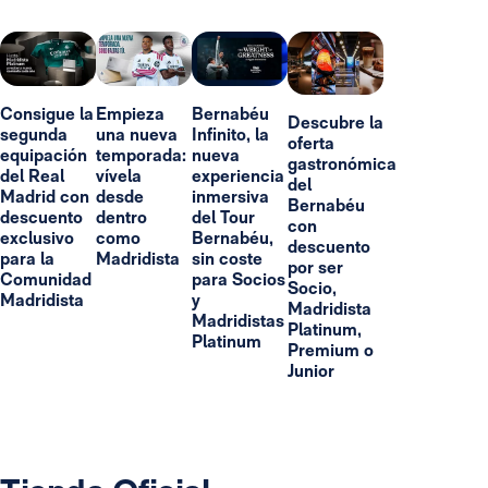
Consigue la
Empieza
Bernabéu
Descubre la
segunda
una nueva
Infinito, la
oferta
equipación
temporada:
nueva
gastronómica
del Real
vívela
experiencia
del
Madrid con
desde
inmersiva
Bernabéu
descuento
dentro
del Tour
con
exclusivo
como
Bernabéu,
descuento
para la
Madridista
sin coste
por ser
Comunidad
para Socios
Socio,
Madridista
y
Madridista
Madridistas
Platinum,
Platinum
Premium o
Junior