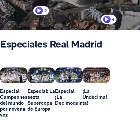
2
4
Especiales Real Madrid
Especial:
Especial: La
Especial:
¡La
Campeones
sexta
¡La
Undécima!
del mundo
Supercopa
Decimoquinta!
por novena
de Europa
vez