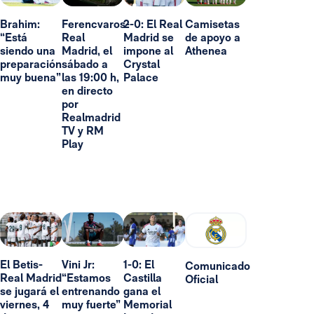
Brahim:
Ferencvaros-
2-0: El Real
Camisetas
“Está
Real
Madrid se
de apoyo a
siendo una
Madrid, el
impone al
Athenea
preparación
sábado a
Crystal
muy buena”
las 19:00 h,
Palace
en directo
por
Realmadrid
TV y RM
Play
El Betis-
Vini Jr:
1-0: El
Comunicado
Real Madrid
“Estamos
Castilla
Oficial
se jugará el
entrenando
gana el
viernes, 4
muy fuerte”
Memorial