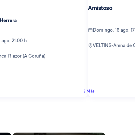
Amistoso
 Herrera
domingo, 16 ago, 1
12 ago, 21:00 h
VELTINS-Arena de 
anca-Riazor (A Coruña)
Más