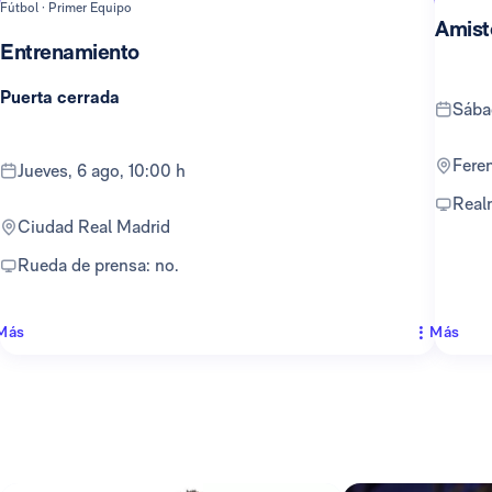
Fútbol · Primer Equipo
Amist
Entrenamiento
Puerta cerrada
sáb
Fer
jueves, 6 ago, 10:00 h
Rea
Ciudad Real Madrid
Rueda de prensa: no.
Más
Más