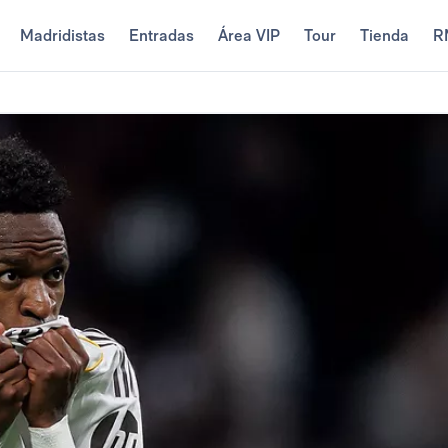
Madridistas
Entradas
Área VIP
Tour
Tienda
R