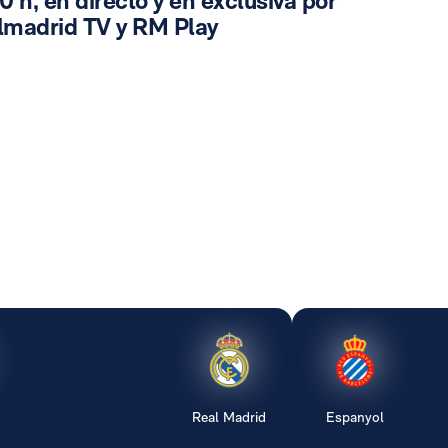
0 h, en directo y en exclusiva por
lmadrid TV y RM Play
Real Madrid
Espanyol