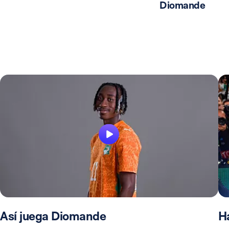
Diomande
Así juega Diomande
Ha