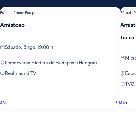
Fútbol · Primer Equipo
Fútbol · 
Amistoso
Amist
Trofeo
sábado, 8 ago, 19:00 h
mié
Ferencváros Stadion de Budapest (Hungría)
Realmadrid TV
Est
TVG
Más
Más