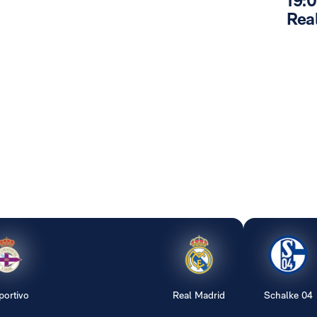
19:0
Rea
portivo
Real Madrid
Schalke 04