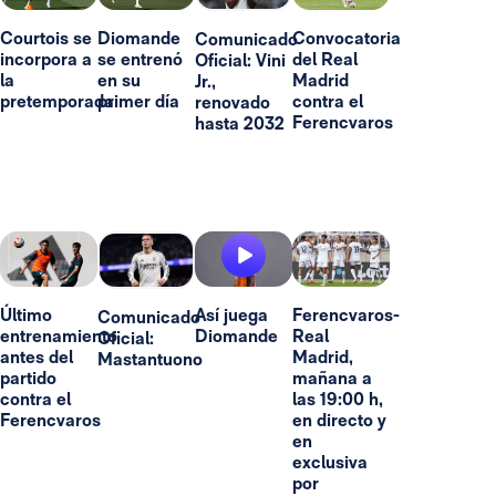
Courtois se
Diomande
Convocatoria
Comunicado
incorpora a
se entrenó
del Real
Oficial: Vini
la
en su
Madrid
Jr.,
pretemporada
primer día
contra el
renovado
Ferencvaros
hasta 2032
Último
Así juega
Ferencvaros-
Comunicado
entrenamiento
Diomande
Real
Oficial:
antes del
Madrid,
Mastantuono
partido
mañana a
contra el
las 19:00 h,
Ferencvaros
en directo y
en
exclusiva
por