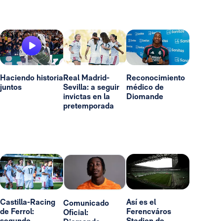
Haciendo historia
Real Madrid-
Reconocimiento
juntos
Sevilla: a seguir
médico de
invictas en la
Diomande
pretemporada
Castilla-Racing
Así es el
Comunicado
de Ferrol:
Ferencváros
Oficial:
segundo
Stadion de