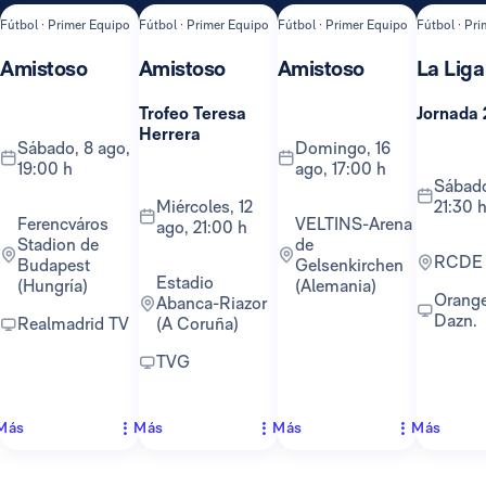
Fútbol · Primer Equipo
Fútbol · Primer Equipo
Fútbol · Primer Equipo
Fútbol · Pr
Amistoso
Amistoso
Amistoso
La Liga
Trofeo Teresa
Jornada 
Herrera
sábado, 8 ago,
domingo, 16
19:00 h
ago, 17:00 h
sábado, 22 ago,
miércoles, 12
21:30 
Ferencváros
VELTINS-Arena
ago, 21:00 h
Stadion de
de
RCDE
Budapest
Gelsenkirchen
Estadio
(Hungría)
(Alemania)
Orange TV y
Abanca-Riazor
Dazn.
Realmadrid TV
(A Coruña)
TVG
Más
Más
Más
Más