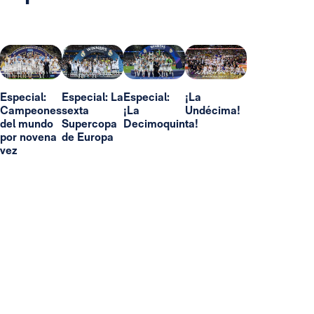
Especial:
Especial: La
Especial:
¡La
Campeones
sexta
¡La
Undécima!
del mundo
Supercopa
Decimoquinta!
por novena
de Europa
vez