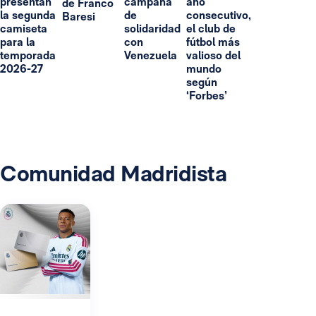
presentan
campaña
año
de Franco
la segunda
de
consecutivo,
Baresi
camiseta
solidaridad
el club de
para la
con
fútbol más
temporada
Venezuela
valioso del
2026-27
mundo
según
‘Forbes’
Comunidad Madridista