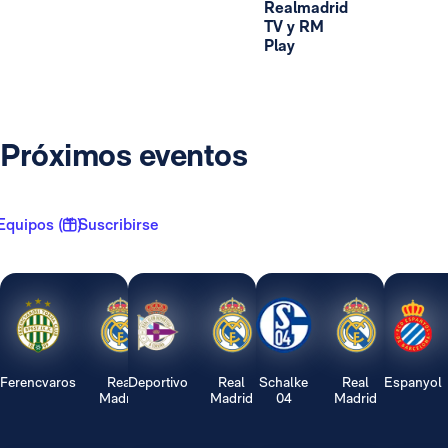
Realmadrid
TV y RM
Play
Próximos eventos
Equipos ( 1 )
Suscribirse
Ferencvaros
Real
Deportivo
Real
Schalke
Real
Espanyol
Madrid
Madrid
04
Madrid