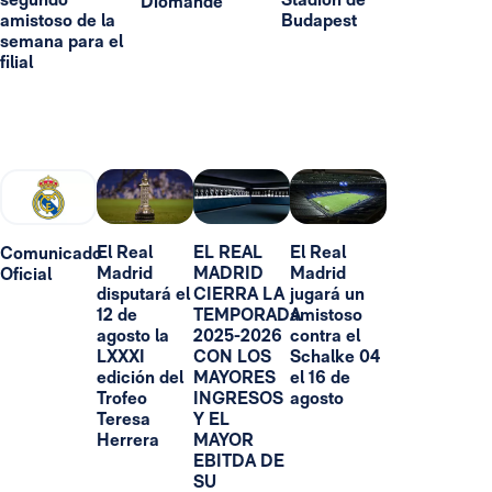
Diomande
amistoso de la
Budapest
semana para el
filial
El Real
EL REAL
El Real
Comunicado
Madrid
MADRID
Madrid
Oficial
disputará el
CIERRA LA
jugará un
12 de
TEMPORADA
amistoso
agosto la
2025-2026
contra el
LXXXI
CON LOS
Schalke 04
edición del
MAYORES
el 16 de
Trofeo
INGRESOS
agosto
Teresa
Y EL
Herrera
MAYOR
EBITDA DE
SU