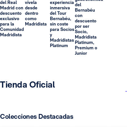
del Real
vívela
experiencia
del
Madrid con
desde
inmersiva
Bernabéu
descuento
dentro
del Tour
con
exclusivo
como
Bernabéu,
descuento
para la
Madridista
sin coste
por ser
Comunidad
para Socios
Socio,
Madridista
y
Madridista
Madridistas
Platinum,
Platinum
Premium o
Junior
Tienda Oficial
Colecciones Destacadas