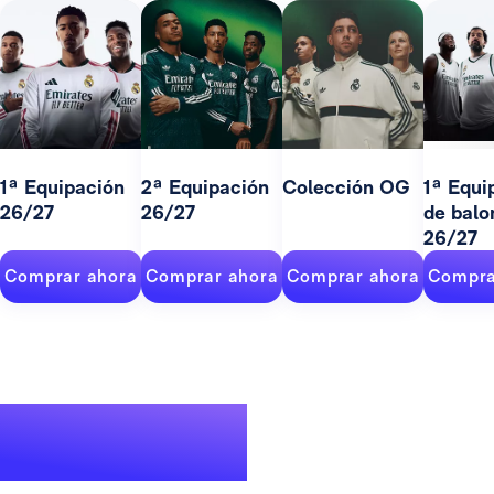
1ª Equipación
2ª Equipación
Colección OG
1ª Equi
26/27
26/27
de balo
26/27
Comprar ahora
Comprar ahora
Comprar ahora
Compra
Un palmarés de
leyenda