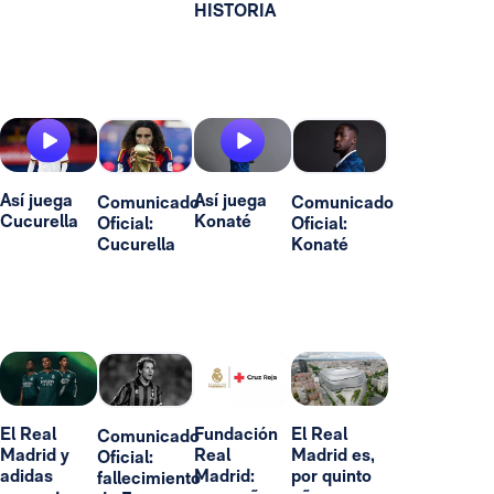
HISTORIA
Así juega
Así juega
Comunicado
Comunicado
Cucurella
Konaté
Oficial:
Oficial:
Cucurella
Konaté
El Real
Fundación
El Real
Comunicado
Madrid y
Real
Madrid es,
Oficial:
adidas
Madrid:
por quinto
fallecimiento