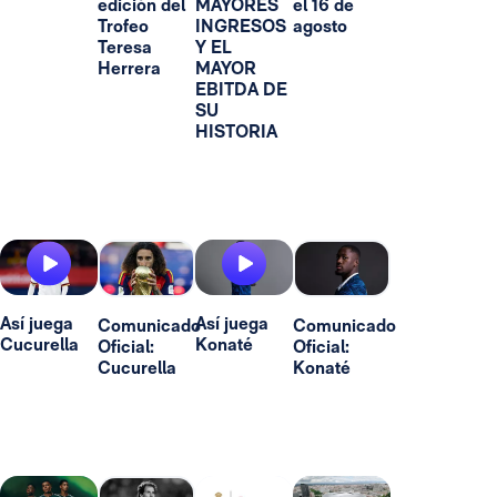
edición del
MAYORES
el 16 de
Trofeo
INGRESOS
agosto
Teresa
Y EL
Herrera
MAYOR
EBITDA DE
SU
HISTORIA
Así juega
Así juega
Comunicado
Comunicado
Cucurella
Konaté
Oficial:
Oficial:
Cucurella
Konaté