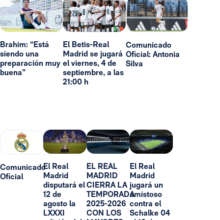
Brahim: “Está
El Betis-Real
Comunicado
siendo una
Madrid se jugará
Oficial: Antonia
preparación muy
el viernes, 4 de
Silva
buena”
septiembre, a las
21:00 h
El Real
EL REAL
El Real
Comunicado
Madrid
MADRID
Madrid
Oficial
disputará el
CIERRA LA
jugará un
12 de
TEMPORADA
amistoso
agosto la
2025-2026
contra el
LXXXI
CON LOS
Schalke 04