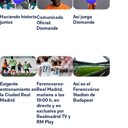
Haciendo historia
Así juega
Comunicado
juntos
Diomande
Oficial:
Diomande
Exigente
Ferencvaros-
Así es el
entrenamiento en
Real Madrid,
Ferencváros
la Ciudad Real
mañana a las
Stadion de
Madrid
19:00 h, en
Budapest
directo y en
exclusiva por
Realmadrid TV y
RM Play