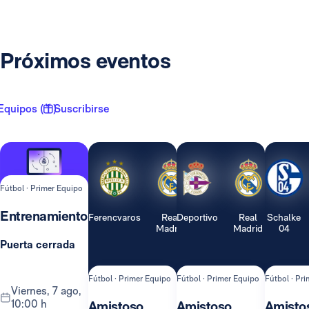
Próximos eventos
Equipos ( 1 )
Suscribirse
Fútbol · Primer Equipo
Entrenamiento
Ferencvaros
Real
Deportivo
Real
Schalke
Madrid
Madrid
04
Puerta cerrada
Fútbol · Primer Equipo
Fútbol · Primer Equipo
Fútbol · Pr
viernes, 7 ago,
10:00 h
Amistoso
Amistoso
Amisto