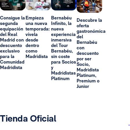
Consigue la
Empieza
Bernabéu
Descubre la
segunda
una nueva
Infinito, la
oferta
equipación
temporada:
nueva
gastronómica
del Real
vívela
experiencia
del
Madrid con
desde
inmersiva
Bernabéu
descuento
dentro
del Tour
con
exclusivo
como
Bernabéu,
descuento
para la
Madridista
sin coste
por ser
Comunidad
para Socios
Socio,
Madridista
y
Madridista
Madridistas
Platinum,
Platinum
Premium o
Junior
Tienda Oficial