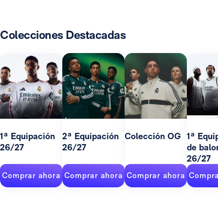
Colecciones Destacadas
1ª Equipación
2ª Equipación
Colección OG
1ª Equi
26/27
26/27
de balo
26/27
Comprar ahora
Comprar ahora
Comprar ahora
Compra