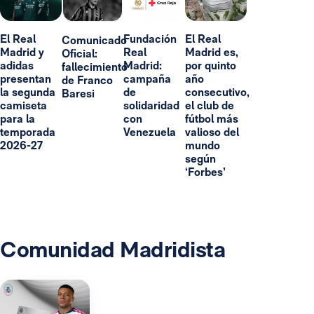
El Real
Fundación
El Real
Comunicado
Madrid y
Real
Madrid es,
Oficial:
adidas
Madrid:
por quinto
fallecimiento
presentan
campaña
año
de Franco
la segunda
de
consecutivo,
Baresi
camiseta
solidaridad
el club de
para la
con
fútbol más
temporada
Venezuela
valioso del
2026-27
mundo
según
‘Forbes’
Comunidad Madridista