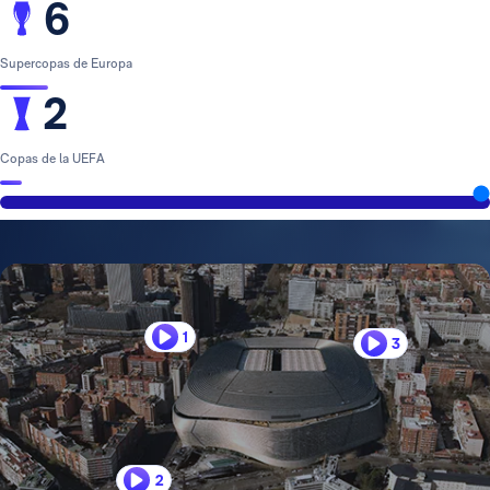
6
Supercopas de Europa
2
Copas de la UEFA
1
3
2