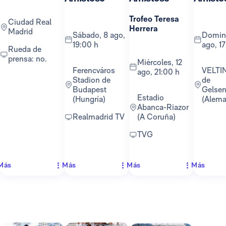
Trofeo Teresa
Ciudad Real
Herrera
Madrid
sábado, 8 ago,
domingo, 16
19:00 h
ago, 1
Rueda de
prensa: no.
miércoles, 12
Ferencváros
VELTINS-Arena
ago, 21:00 h
Stadion de
de
Budapest
Gelsen
Estadio
(Hungría)
(Alema
Abanca-Riazor
Realmadrid TV
(A Coruña)
TVG
Más
Más
Más
Más