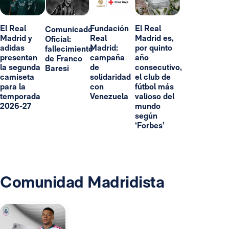
El Real
Fundación
El Real
Comunicado
Madrid y
Real
Madrid es,
Oficial:
adidas
Madrid:
por quinto
fallecimiento
presentan
campaña
año
de Franco
la segunda
de
consecutivo,
Baresi
camiseta
solidaridad
el club de
para la
con
fútbol más
temporada
Venezuela
valioso del
2026-27
mundo
según
‘Forbes’
Comunidad Madridista