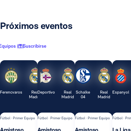
Próximos eventos
Equipos ( 1 )
Suscribirse
Ferencvaros
Real
Deportivo
Real
Schalke
Real
Espanyol
Madrid
Madrid
04
Madrid
Fútbol · Primer Equipo
Fútbol · Primer Equipo
Fútbol · Primer Equipo
Fútbol · Pr
Amistoso
Amistoso
Amistoso
La Liga