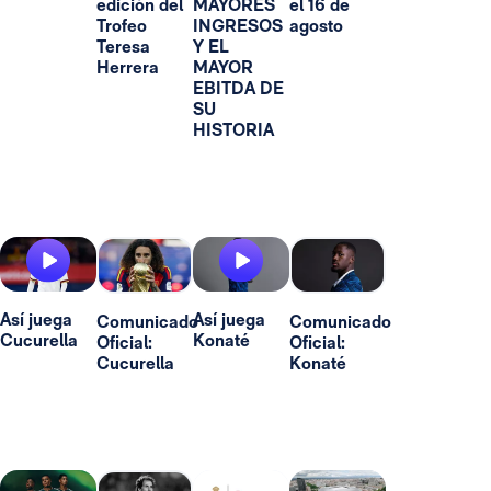
edición del
MAYORES
el 16 de
Trofeo
INGRESOS
agosto
Teresa
Y EL
Herrera
MAYOR
EBITDA DE
SU
HISTORIA
Así juega
Así juega
Comunicado
Comunicado
Cucurella
Konaté
Oficial:
Oficial:
Cucurella
Konaté