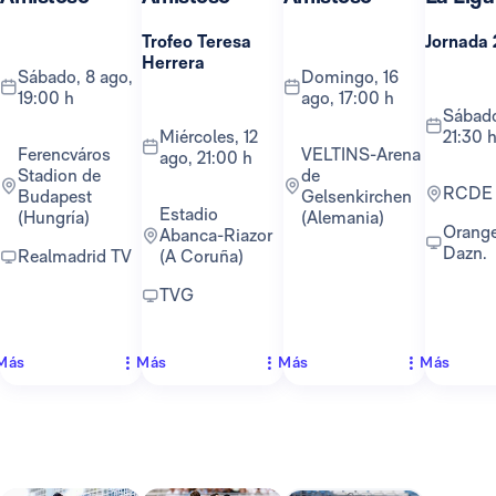
Trofeo Teresa
Jornada 
Herrera
sábado, 8 ago,
domingo, 16
19:00 h
ago, 17:00 h
sábado, 22 ago,
miércoles, 12
21:30 
Ferencváros
VELTINS-Arena
ago, 21:00 h
Stadion de
de
RCDE
Budapest
Gelsenkirchen
Estadio
(Hungría)
(Alemania)
Orange TV y
Abanca-Riazor
Dazn.
Realmadrid TV
(A Coruña)
TVG
Más
Más
Más
Más