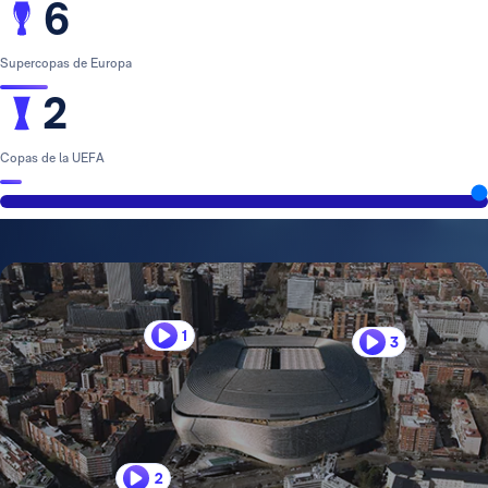
6
Supercopas de Europa
2
Copas de la UEFA
1
3
2