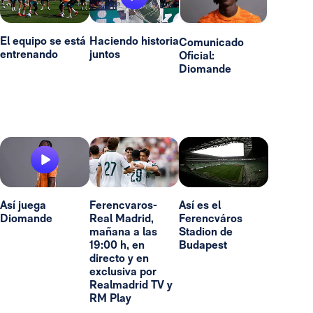
El equipo se está
Haciendo historia
Comunicado
entrenando
juntos
Oficial:
Diomande
Así juega
Ferencvaros-
Así es el
Diomande
Real Madrid,
Ferencváros
mañana a las
Stadion de
19:00 h, en
Budapest
directo y en
exclusiva por
Realmadrid TV y
RM Play