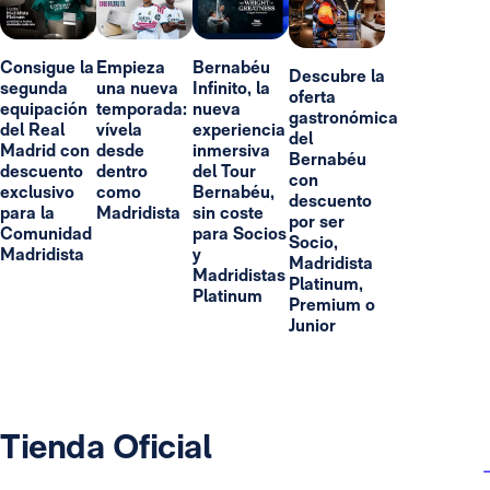
Consigue la
Empieza
Bernabéu
Descubre la
segunda
una nueva
Infinito, la
oferta
equipación
temporada:
nueva
gastronómica
del Real
vívela
experiencia
del
Madrid con
desde
inmersiva
Bernabéu
descuento
dentro
del Tour
con
exclusivo
como
Bernabéu,
descuento
para la
Madridista
sin coste
por ser
Comunidad
para Socios
Socio,
Madridista
y
Madridista
Madridistas
Platinum,
Platinum
Premium o
Junior
Tienda Oficial