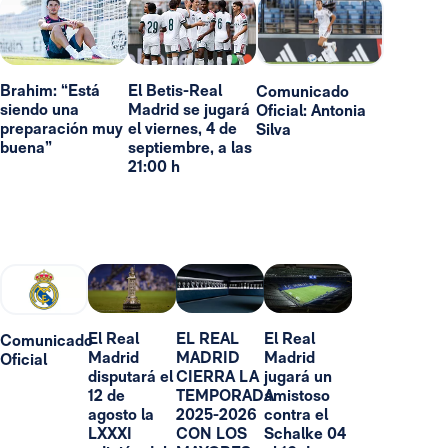
Brahim: “Está
El Betis-Real
Comunicado
siendo una
Madrid se jugará
Oficial: Antonia
preparación muy
el viernes, 4 de
Silva
buena”
septiembre, a las
21:00 h
El Real
EL REAL
El Real
Comunicado
Madrid
MADRID
Madrid
Oficial
disputará el
CIERRA LA
jugará un
12 de
TEMPORADA
amistoso
agosto la
2025-2026
contra el
LXXXI
CON LOS
Schalke 04