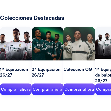
Colecciones Destacadas
1ª Equipación
2ª Equipación
Colección OG
1ª Equi
26/27
26/27
de balo
26/27
Comprar ahora
Comprar ahora
Comprar ahora
Compra