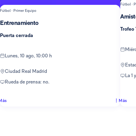
Fútbol · 
Fútbol · Primer Equipo
Amist
Entrenamiento
Trofeo
Puerta cerrada
mié
lunes, 10 ago, 10:00 h
Est
Ciudad Real Madrid
La 1
Rueda de prensa: no.
Más
Más