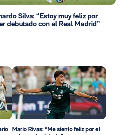
ardo Silva: “Estoy muy feliz por
er debutado con el Real Madrid”
rio
Mario Rivas: “Me siento feliz por el