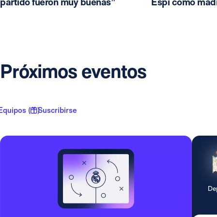
partido fueron muy buenas”
Espí como madr
Próximos eventos
Equipos ( 1 )
Suscribirse
De