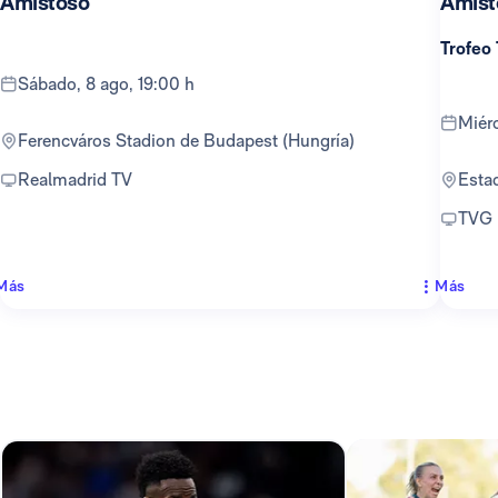
Amistoso
Amist
Trofeo
sábado, 8 ago, 19:00 h
mié
Ferencváros Stadion de Budapest (Hungría)
Realmadrid TV
Est
TVG
Más
Más