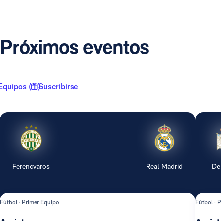
Próximos eventos
Equipos ( 1 )
Suscribirse
Ferencvaros
Real Madrid
De
Fútbol · Primer Equipo
Fútbol · 