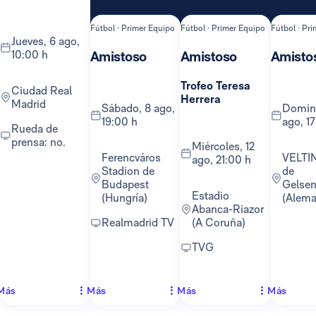
Fútbol · Primer Equipo
Fútbol · Primer Equipo
Fútbol · Pr
jueves, 6 ago,
10:00 h
Amistoso
Amistoso
Amisto
Trofeo Teresa
Ciudad Real
Herrera
Madrid
sábado, 8 ago,
domingo, 16
19:00 h
ago, 1
Rueda de
prensa: no.
miércoles, 12
Ferencváros
VELTINS-Arena
ago, 21:00 h
Stadion de
de
Budapest
Gelsen
Estadio
(Hungría)
(Alema
Abanca-Riazor
Realmadrid TV
(A Coruña)
TVG
Más
Más
Más
Más