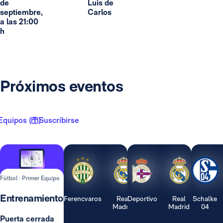
de
Luis de
septiembre,
Carlos
a las 21:00
h
Próximos eventos
Equipos ( 1 )
Suscribirse
Fútbol · Primer Equipo
Entrenamiento
Ferencvaros
Real
Deportivo
Real
Schalke
Madrid
Madrid
04
Puerta cerrada