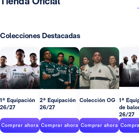
Tienda Oficial
Colecciones Destacadas
1ª Equipación
2ª Equipación
Colección OG
1ª Equi
26/27
26/27
de balo
26/27
Comprar ahora
Comprar ahora
Comprar ahora
Compra