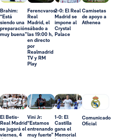
Brahim:
Ferencvaros-
2-0: El Real
Camisetas
“Está
Real
Madrid se
de apoyo a
siendo una
Madrid, el
impone al
Athenea
preparación
sábado a
Crystal
muy buena”
las 19:00 h,
Palace
en directo
por
Realmadrid
TV y RM
Play
El Betis-
Vini Jr:
1-0: El
Comunicado
Real Madrid
“Estamos
Castilla
Oficial
se jugará el
entrenando
gana el
viernes, 4
muy fuerte”
Memorial