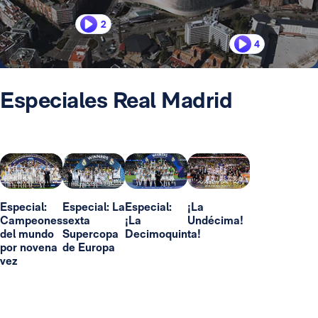
2
4
Especiales Real Madrid
Especial:
Especial: La
Especial:
¡La
Campeones
sexta
¡La
Undécima!
del mundo
Supercopa
Decimoquinta!
por novena
de Europa
vez