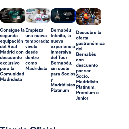
Consigue la
Empieza
Bernabéu
Descubre la
segunda
una nueva
Infinito, la
oferta
equipación
temporada:
nueva
gastronómica
del Real
vívela
experiencia
del
Madrid con
desde
inmersiva
Bernabéu
descuento
dentro
del Tour
con
exclusivo
como
Bernabéu,
descuento
para la
Madridista
sin coste
por ser
Comunidad
para Socios
Socio,
Madridista
y
Madridista
Madridistas
Platinum,
Platinum
Premium o
Junior