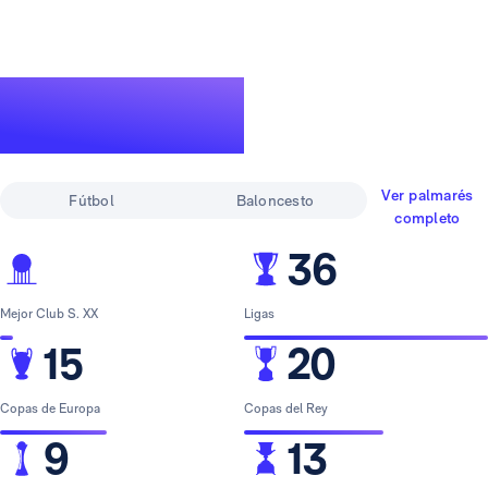
Un palmarés de
leyenda
Ver palmarés
Fútbol
Baloncesto
completo
36
Mejor Club S. XX
Ligas
15
20
Copas de Europa
Copas del Rey
9
13