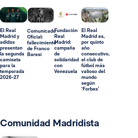
El Real
Fundación
El Real
Comunicado
Madrid y
Real
Madrid es,
Oficial:
adidas
Madrid:
por quinto
fallecimiento
presentan
campaña
año
de Franco
la segunda
de
consecutivo,
Baresi
camiseta
solidaridad
el club de
para la
con
fútbol más
temporada
Venezuela
valioso del
2026-27
mundo
según
‘Forbes’
Comunidad Madridista