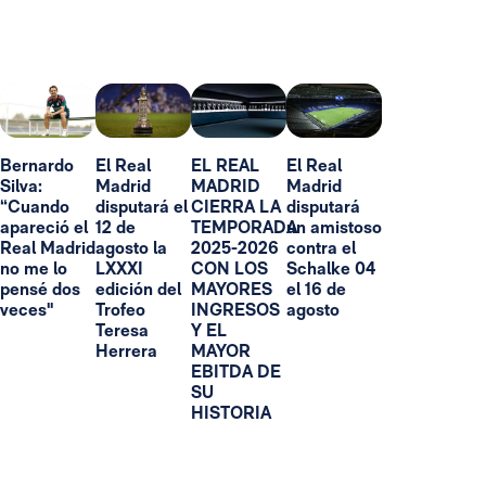
Bernardo
El Real
EL REAL
El Real
Silva:
Madrid
MADRID
Madrid
“Cuando
disputará el
CIERRA LA
disputará
apareció el
12 de
TEMPORADA
un amistoso
Real Madrid
agosto la
2025-2026
contra el
no me lo
LXXXI
CON LOS
Schalke 04
pensé dos
edición del
MAYORES
el 16 de
veces"
Trofeo
INGRESOS
agosto
Teresa
Y EL
Herrera
MAYOR
EBITDA DE
SU
HISTORIA