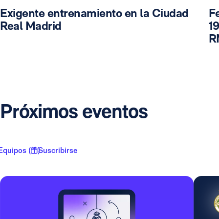
Exigente entrenamiento en la Ciudad
F
Real Madrid
19
R
Próximos eventos
Equipos ( 1 )
Suscribirse