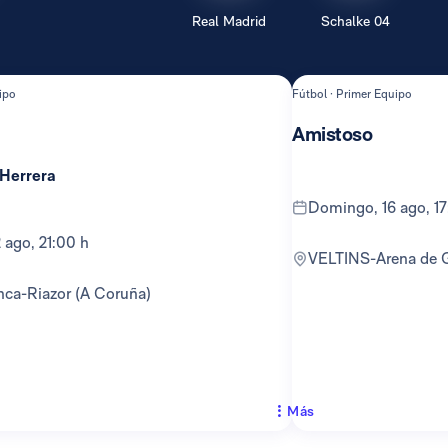
Real Madrid
Schalke 04
ipo
Fútbol · Primer Equipo
Amistoso
 Herrera
domingo, 16 ago, 1
12 ago, 21:00 h
VELTINS-Arena de 
anca-Riazor (A Coruña)
Más