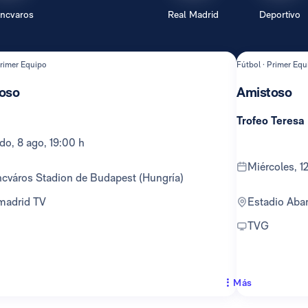
encvaros
Real Madrid
Deportivo
Primer Equipo
Fútbol · Primer Equ
oso
Amistoso
Trofeo Teresa
ado, 8 ago, 19:00 h
miércoles, 
encváros Stadion de Budapest (Hungría)
lmadrid TV
Estadio Ab
TVG
Más