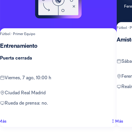
Fer
Fútbol · 
Fútbol · Primer Equipo
Amist
Entrenamiento
Puerta cerrada
sáb
Fer
viernes, 7 ago, 10:00 h
Rea
Ciudad Real Madrid
Rueda de prensa: no.
Más
Más