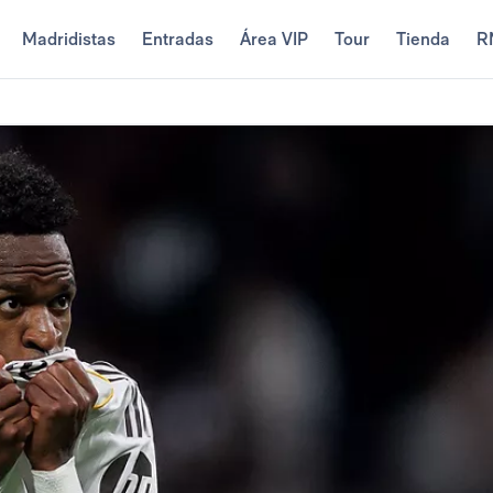
Madridistas
Entradas
Área VIP
Tour
Tienda
R