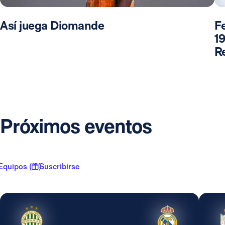
Así juega Diomande
F
19
R
Próximos eventos
Equipos ( 1 )
Suscribirse