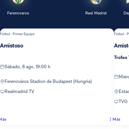
Ferencvaros
Real Madrid
De
Fútbol · Primer Equipo
Fútbol · 
Amistoso
Amist
Trofeo
sábado, 8 ago, 19:00 h
mié
Ferencváros Stadion de Budapest (Hungría)
Realmadrid TV
Est
TVG
Más
Más