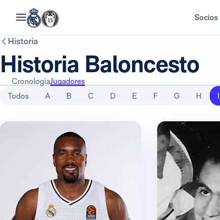
Socios
Historia
Historia Baloncesto
Cronología
Jugadores
Todos
A
B
C
D
E
F
G
H
I