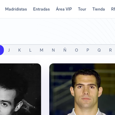
Madridistas
Entradas
Área VIP
Tour
Tienda
R
J
K
L
M
N
Ñ
O
P
Q
R