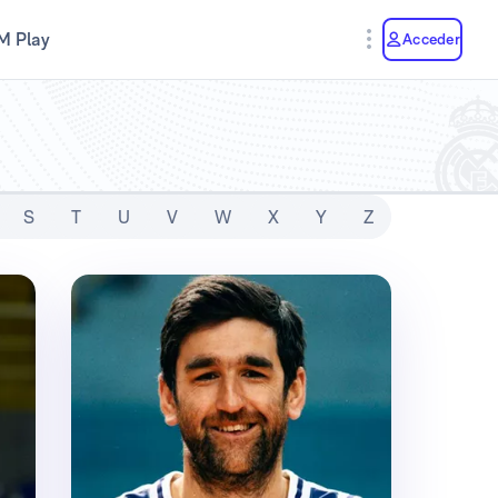
M Play
Acceder
S
T
U
V
W
X
Y
Z