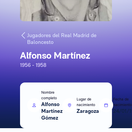
Jugadores del Real Madrid de
Baloncesto
Alfonso Martínez
1956 - 1958
Nombre
completo
Lugar de
Fecha de
Alfonso
nacimiento
nacimiento
Martínez
Zaragoza
24/01/
Gómez