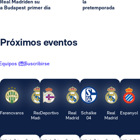
Real Madrid
en su
la
a Budapest
primer día
pretemporada
Próximos eventos
Equipos ( 1 )
Suscribirse
Ferencvaros
Real
Deportivo
Real
Schalke
Real
Espanyol
Madrid
Madrid
04
Madrid