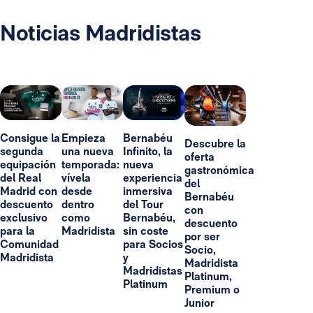
Noticias Madridistas
Consigue la
Empieza
Bernabéu
Descubre la
segunda
una nueva
Infinito, la
oferta
equipación
temporada:
nueva
gastronómica
del Real
vívela
experiencia
del
Madrid con
desde
inmersiva
Bernabéu
descuento
dentro
del Tour
con
exclusivo
como
Bernabéu,
descuento
para la
Madridista
sin coste
por ser
Comunidad
para Socios
Socio,
Madridista
y
Madridista
Madridistas
Platinum,
Platinum
Premium o
Junior