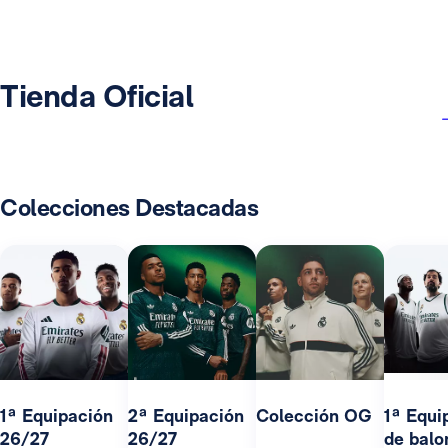
Tienda Oficial
Colecciones Destacadas
1ª Equipación
2ª Equipación
Colección OG
1ª Equi
26/27
26/27
de balo