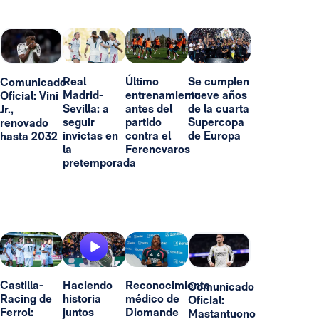
Real
Último
Se cumplen
Comunicado
Madrid-
entrenamiento
nueve años
Oficial: Vini
Sevilla: a
antes del
de la cuarta
Jr.,
seguir
partido
Supercopa
renovado
invictas en
contra el
de Europa
hasta 2032
la
Ferencvaros
pretemporada
Castilla-
Haciendo
Reconocimiento
Comunicado
Racing de
historia
médico de
Oficial:
Ferrol:
juntos
Diomande
Mastantuono