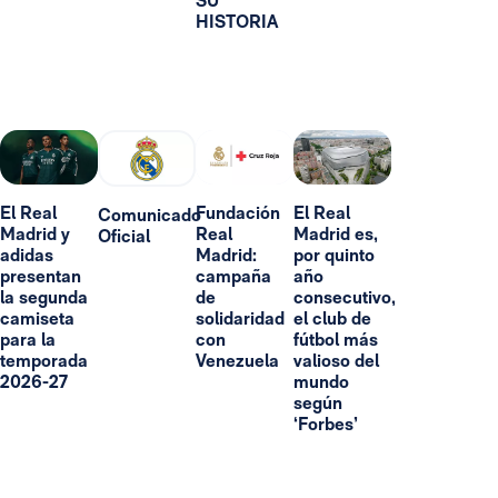
SU
HISTORIA
El Real
Fundación
El Real
Comunicado
Madrid y
Real
Madrid es,
Oficial
adidas
Madrid:
por quinto
presentan
campaña
año
la segunda
de
consecutivo,
camiseta
solidaridad
el club de
para la
con
fútbol más
temporada
Venezuela
valioso del
2026-27
mundo
según
‘Forbes’