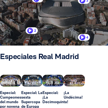
3
2
4
Especiales Real Madrid
Especial:
Especial: La
Especial:
¡La
Campeones
sexta
¡La
Undécima!
del mundo
Supercopa
Decimoquinta!
por novena
de Europa