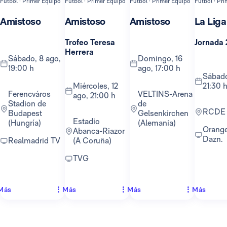
Fútbol · Primer Equipo
Fútbol · Primer Equipo
Fútbol · Primer Equipo
Fútbol · Pr
Amistoso
Amistoso
Amistoso
La Liga
Trofeo Teresa
Jornada 
Herrera
sábado, 8 ago,
domingo, 16
19:00 h
ago, 17:00 h
sábado, 22 ago,
miércoles, 12
21:30 
Ferencváros
VELTINS-Arena
ago, 21:00 h
Stadion de
de
RCDE
Budapest
Gelsenkirchen
Estadio
(Hungría)
(Alemania)
Orange TV y
Abanca-Riazor
Dazn.
Realmadrid TV
(A Coruña)
TVG
Más
Más
Más
Más