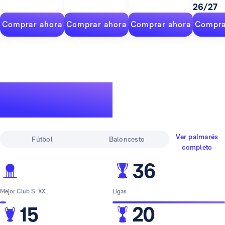
26/27
Comprar ahora
Comprar ahora
Comprar ahora
Compra
Un palmarés de
leyenda
Ver palmarés
Fútbol
Baloncesto
completo
36
Mejor Club S. XX
Ligas
15
20