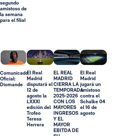
segundo
amistoso de
la semana
para el filial
El Real
EL REAL
El Real
Comunicado
Madrid
MADRID
Madrid
Oficial:
disputará el
CIERRA LA
jugará un
Diomande
12 de
TEMPORADA
amistoso
agosto la
2025-2026
contra el
LXXXI
CON LOS
Schalke 04
edición del
MAYORES
el 16 de
Trofeo
INGRESOS
agosto
Teresa
Y EL
Herrera
MAYOR
EBITDA DE