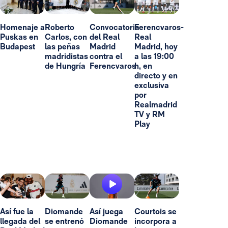
Homenaje a
Roberto
Convocatoria
Ferencvaros-
Puskas en
Carlos, con
del Real
Real
Budapest
las peñas
Madrid
Madrid, hoy
madridistas
contra el
a las 19:00
de Hungría
Ferencvaros
h, en
directo y en
exclusiva
por
Realmadrid
TV y RM
Play
Así fue la
Diomande
Así juega
Courtois se
llegada del
se entrenó
Diomande
incorpora a