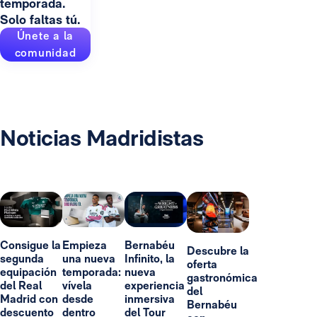
temporada.
Solo faltas tú.
Únete a la
comunidad
Noticias Madridistas
Consigue la
Empieza
Bernabéu
Descubre la
segunda
una nueva
Infinito, la
oferta
equipación
temporada:
nueva
gastronómica
del Real
vívela
experiencia
del
Madrid con
desde
inmersiva
Bernabéu
descuento
dentro
del Tour