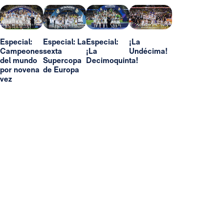
Especial:
Especial: La
Especial:
¡La
Campeones
sexta
¡La
Undécima!
del mundo
Supercopa
Decimoquinta!
por novena
de Europa
vez