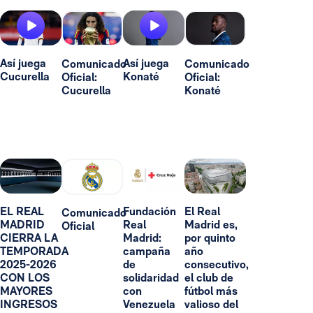
Así juega
Así juega
Comunicado
Comunicado
Cucurella
Konaté
Oficial:
Oficial:
Cucurella
Konaté
EL REAL
Fundación
El Real
Comunicado
MADRID
Real
Madrid es,
Oficial
CIERRA LA
Madrid:
por quinto
TEMPORADA
campaña
año
2025-2026
de
consecutivo,
CON LOS
solidaridad
el club de
MAYORES
con
fútbol más
INGRESOS
Venezuela
valioso del