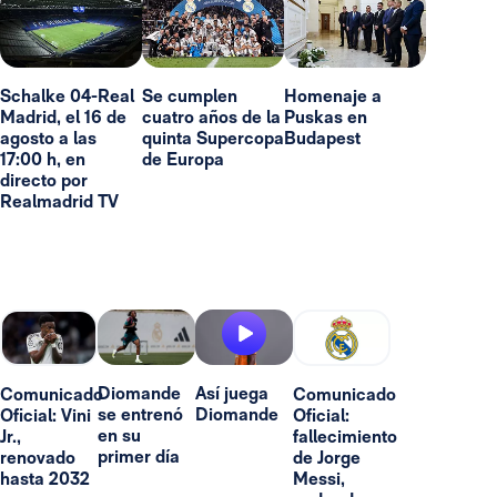
Schalke 04-Real
Se cumplen
Homenaje a
Madrid, el 16 de
cuatro años de la
Puskas en
agosto a las
quinta Supercopa
Budapest
17:00 h, en
de Europa
directo por
Realmadrid TV
Diomande
Así juega
Comunicado
Comunicado
se entrenó
Diomande
Oficial: Vini
Oficial:
en su
Jr.,
fallecimiento
primer día
renovado
de Jorge
hasta 2032
Messi,