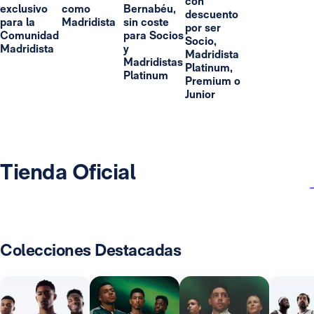
con
exclusivo
como
Bernabéu,
descuento
para la
Madridista
sin coste
por ser
Comunidad
para Socios
Socio,
Madridista
y
Madridista
Madridistas
Platinum,
Platinum
Premium o
Junior
Tienda Oficial
Colecciones Destacadas