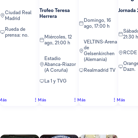
Trofeo Teresa
Jornada 
Ciudad Real
Herrera
Madrid
domingo, 16
ago, 17:00 h
Rueda de
sábado, 22 ago,
prensa: no.
miércoles, 12
21:30 
VELTINS-Arena
ago, 21:00 h
de
RCDE
Gelsenkirchen
Estadio
(Alemania)
Orange TV y
Abanca-Riazor
Dazn.
(A Coruña)
Realmadrid TV
La 1 y TVG
Más
Más
Más
Más