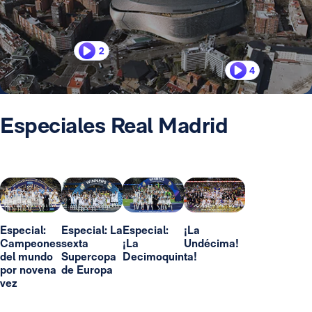
2
4
Especiales Real Madrid
Especial:
Especial: La
Especial:
¡La
Campeones
sexta
¡La
Undécima!
del mundo
Supercopa
Decimoquinta!
por novena
de Europa
vez