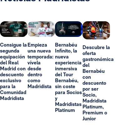
Consigue la
Empieza
Bernabéu
Descubre la
segunda
una nueva
Infinito, la
oferta
equipación
temporada:
nueva
gastronómica
del Real
vívela
experiencia
del
Madrid con
desde
inmersiva
Bernabéu
descuento
dentro
del Tour
con
exclusivo
como
Bernabéu,
descuento
para la
Madridista
sin coste
por ser
Comunidad
para Socios
Socio,
Madridista
y
Madridista
Madridistas
Platinum,
Platinum
Premium o
Junior