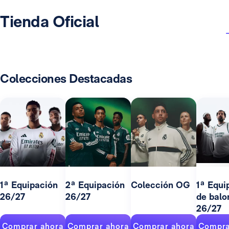
Tienda Oficial
Colecciones Destacadas
1ª Equipación
2ª Equipación
Colección OG
1ª Equi
26/27
26/27
de balo
26/27
Comprar ahora
Comprar ahora
Comprar ahora
Compra