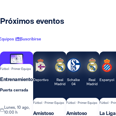
Próximos eventos
Equipos ( 1 )
Suscribirse
Fútbol · Primer Equipo
Entrenamiento
Deportivo
Real
Schalke
Real
Espanyol
Madrid
04
Madrid
Puerta cerrada
Fútbol · Primer Equipo
Fútbol · Primer Equipo
Fútbol · Pr
lunes, 10 ago,
10:00 h
Amistoso
Amistoso
La Liga