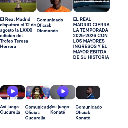
El Real Madrid
EL REAL
Comunicado
disputará el 12 de
MADRID CIERRA
Oficial:
agosto la LXXXI
LA TEMPORADA
Diomande
edición del
2025-2026 CON
Trofeo Teresa
LOS MAYORES
Herrera
INGRESOS Y EL
MAYOR EBITDA
DE SU HISTORIA
Así juega
Así juega
Comunicado
Comunicado
Cucurella
Konaté
Oficial:
Oficial:
Cucurella
Konaté