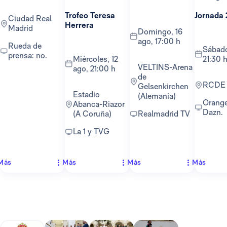
Trofeo Teresa
Jornada 
Ciudad Real
Herrera
Madrid
domingo, 16
ago, 17:00 h
Rueda de
sábado, 22 ago,
prensa: no.
miércoles, 12
21:30 
VELTINS-Arena
ago, 21:00 h
de
RCDE
Gelsenkirchen
Estadio
(Alemania)
Orange TV y
Abanca-Riazor
Dazn.
(A Coruña)
Realmadrid TV
La 1 y TVG
Más
Más
Más
Más