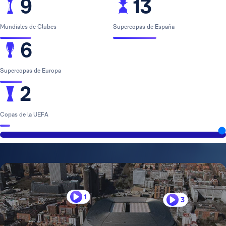
9
13
Mundiales de Clubes
Supercopas de España
6
Supercopas de Europa
2
Copas de la UEFA
1
3