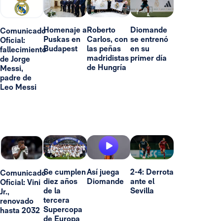
Homenaje a
Roberto
Diomande
Comunicado
Puskas en
Carlos, con
se entrenó
Oficial:
Budapest
las peñas
en su
fallecimiento
madridistas
primer día
de Jorge
de Hungría
Messi,
padre de
Leo Messi
Se cumplen
Así juega
2-4: Derrota
Comunicado
diez años
Diomande
ante el
Oficial: Vini
de la
Sevilla
Jr.,
tercera
renovado
Supercopa
hasta 2032
de Europa