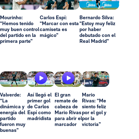
Mourinho:
Carlos Espí:
Bernardo Silva:
“Hemos tenido
“Marcar con esta
“Estoy muy feliz
muy buen control
camiseta es
por haber
del partido en la
mágico”
debutado con el
primera parte”
Real Madrid”
Valverde:
Así llegó el
El gran
Mario
“La
primer gol
remate de
Rivas: “Me
dinámica y
de Carlos
cabeza de
siento feliz
energía del
Espí como
Mario Rivas
por el gol y
partido
madridista
para abrir el
por la
fueron muy
marcador
victoria”
buenas”