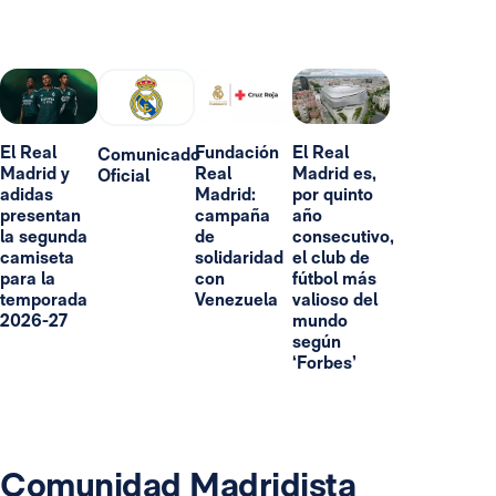
El Real
Fundación
El Real
Comunicado
Madrid y
Real
Madrid es,
Oficial
adidas
Madrid:
por quinto
presentan
campaña
año
la segunda
de
consecutivo,
camiseta
solidaridad
el club de
para la
con
fútbol más
temporada
Venezuela
valioso del
2026-27
mundo
según
‘Forbes’
Comunidad Madridista