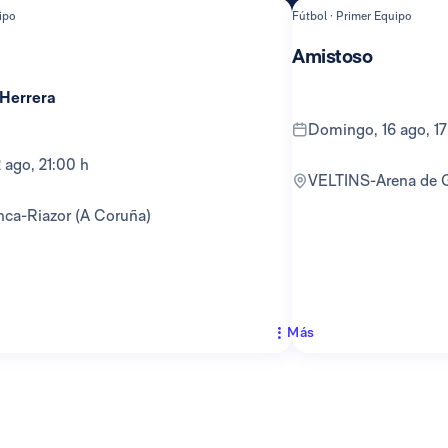
ipo
Fútbol · Primer Equipo
Amistoso
 Herrera
domingo, 16 ago, 1
12 ago, 21:00 h
VELTINS-Arena de 
anca-Riazor (A Coruña)
Más