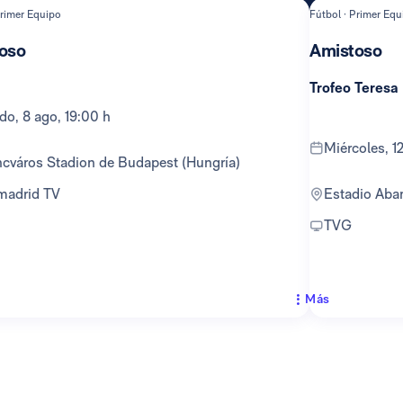
Primer Equipo
Fútbol · Primer Equ
oso
Amistoso
Trofeo Teresa
ado, 8 ago, 19:00 h
miércoles, 
encváros Stadion de Budapest (Hungría)
lmadrid TV
Estadio Ab
TVG
Más