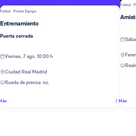
Fútbol · 
Fútbol · Primer Equipo
Amist
Entrenamiento
Puerta cerrada
sáb
Fer
viernes, 7 ago, 10:00 h
Rea
Ciudad Real Madrid
Rueda de prensa: no.
Más
Más