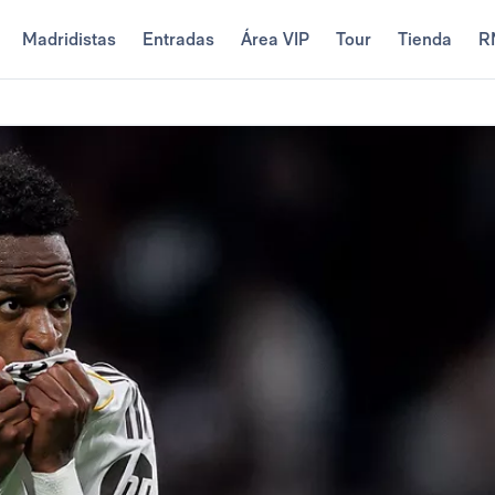
Madridistas
Entradas
Área VIP
Tour
Tienda
R