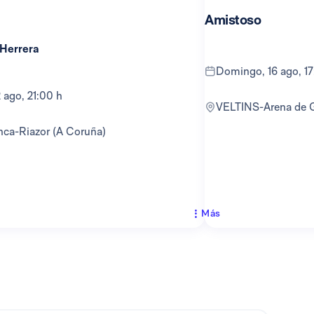
Amistoso
 Herrera
domingo, 16 ago, 1
12 ago, 21:00 h
VELTINS-Arena de 
anca-Riazor (A Coruña)
Más