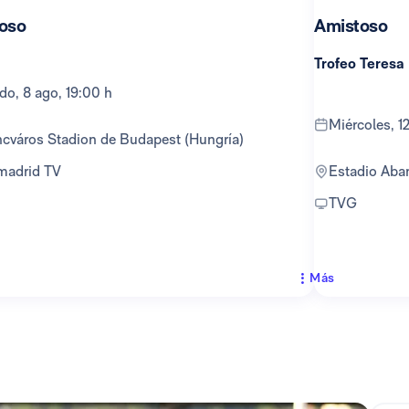
oso
Amistoso
Trofeo Teresa
ado, 8 ago, 19:00 h
miércoles, 
encváros Stadion de Budapest (Hungría)
lmadrid TV
Estadio Ab
TVG
Más