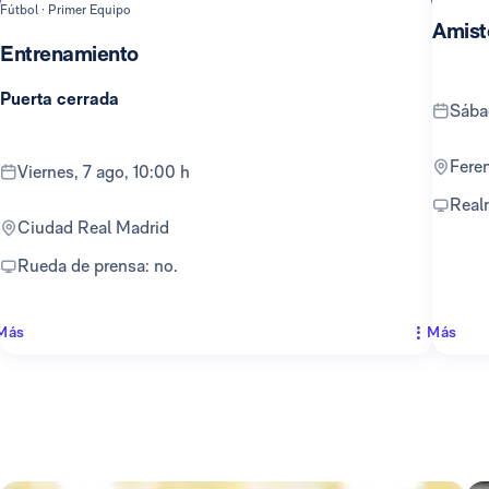
Fútbol · Primer Equipo
Amist
Entrenamiento
Puerta cerrada
sáb
Fer
viernes, 7 ago, 10:00 h
Rea
Ciudad Real Madrid
Rueda de prensa: no.
Más
Más