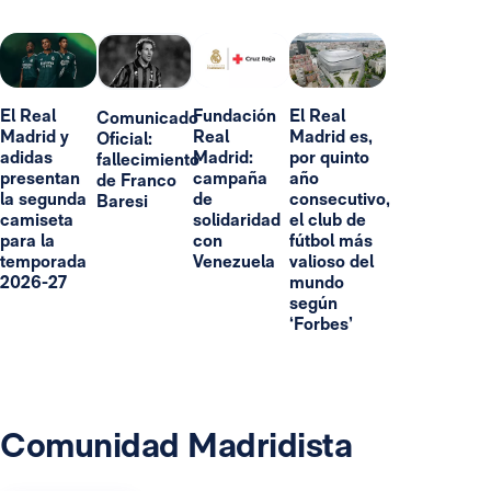
El Real
Fundación
El Real
Comunicado
Madrid y
Real
Madrid es,
Oficial:
adidas
Madrid:
por quinto
fallecimiento
presentan
campaña
año
de Franco
la segunda
de
consecutivo,
Baresi
camiseta
solidaridad
el club de
para la
con
fútbol más
temporada
Venezuela
valioso del
2026-27
mundo
según
‘Forbes’
Comunidad Madridista