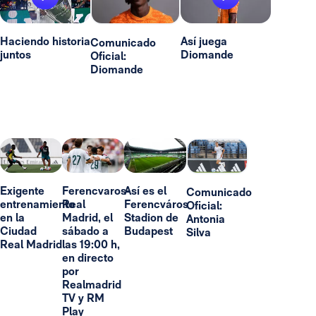
Haciendo historia
Así juega
Comunicado
juntos
Diomande
Oficial:
Diomande
Exigente
Ferencvaros-
Así es el
Comunicado
entrenamiento
Real
Ferencváros
Oficial:
en la
Madrid, el
Stadion de
Antonia
Ciudad
sábado a
Budapest
Silva
Real Madrid
las 19:00 h,
en directo
por
Realmadrid
TV y RM
Play