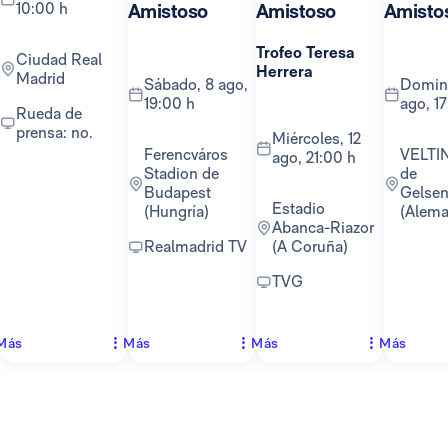
10:00 h
Amistoso
Amistoso
Amisto
Trofeo Teresa
Ciudad Real
Herrera
Madrid
sábado, 8 ago,
domingo, 16
19:00 h
ago, 1
Rueda de
prensa: no.
miércoles, 12
Ferencváros
VELTINS-Arena
ago, 21:00 h
Stadion de
de
Budapest
Gelsen
Estadio
(Hungría)
(Alema
Abanca-Riazor
Realmadrid TV
(A Coruña)
TVG
Más
Más
Más
Más