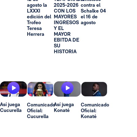
agosto la
2025-2026
contra el
LXXXI
CON LOS
Schalke 04
edición del
MAYORES
el 16 de
Trofeo
INGRESOS
agosto
Teresa
Y EL
Herrera
MAYOR
EBITDA DE
SU
HISTORIA
Así juega
Así juega
Comunicado
Comunicado
Cucurella
Konaté
Oficial:
Oficial:
Cucurella
Konaté