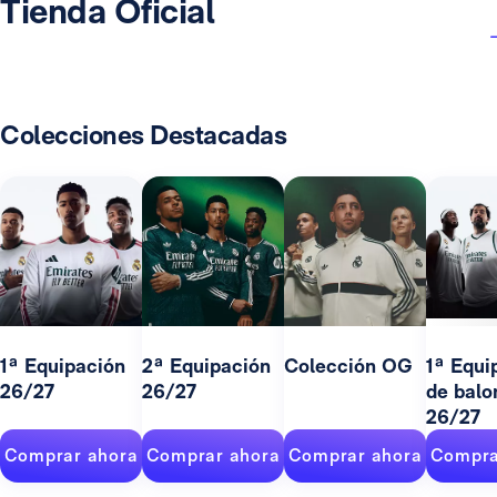
Tienda Oficial
Colecciones Destacadas
1ª Equipación
2ª Equipación
Colección OG
1ª Equi
26/27
26/27
de balo
26/27
Comprar ahora
Comprar ahora
Comprar ahora
Compra