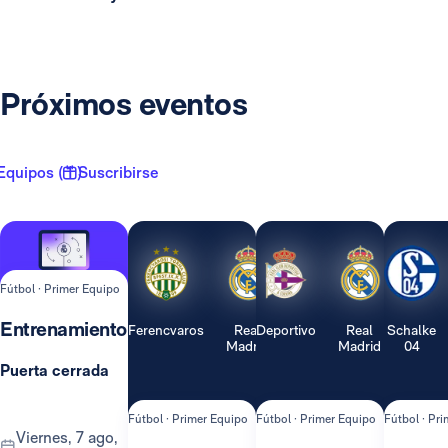
Próximos eventos
Equipos ( 1 )
Suscribirse
Fútbol · Primer Equipo
Entrenamiento
Ferencvaros
Real
Deportivo
Real
Schalke
Madrid
Madrid
04
Puerta cerrada
Fútbol · Primer Equipo
Fútbol · Primer Equipo
Fútbol · Pr
viernes, 7 ago,