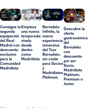
Consigue la
Empieza
Bernabéu
Descubre la
segunda
una nueva
Infinito, la
oferta
equipación
temporada:
nueva
gastronómica
del Real
vívela
experiencia
del
Madrid con
desde
inmersiva
Bernabéu
descuento
dentro
del Tour
con
exclusivo
como
Bernabéu,
descuento
para la
Madridista
sin coste
por ser
Comunidad
para Socios
Socio,
Madridista
y
Madridista
Madridistas
Platinum,
Platinum
Premium o
Junior