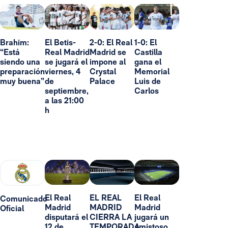
Brahim:
El Betis-
2-0: El Real
1-0: El
“Está
Real Madrid
Madrid se
Castilla
siendo una
se jugará el
impone al
gana el
preparación
viernes, 4
Crystal
Memorial
muy buena”
de
Palace
Luis de
septiembre,
Carlos
a las 21:00
h
El Real
EL REAL
El Real
Comunicado
Madrid
MADRID
Madrid
Oficial
disputará el
CIERRA LA
jugará un
12 de
TEMPORADA
amistoso