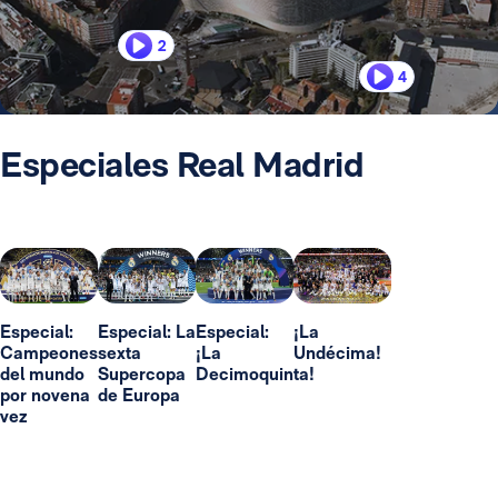
2
4
Especiales Real Madrid
Especial:
Especial: La
Especial:
¡La
Campeones
sexta
¡La
Undécima!
del mundo
Supercopa
Decimoquinta!
por novena
de Europa
vez