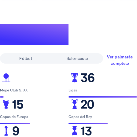
Un palmarés de
leyenda
Ver palmarés
Fútbol
Baloncesto
completo
36
Mejor Club S. XX
Ligas
15
20
Copas de Europa
Copas del Rey
9
13