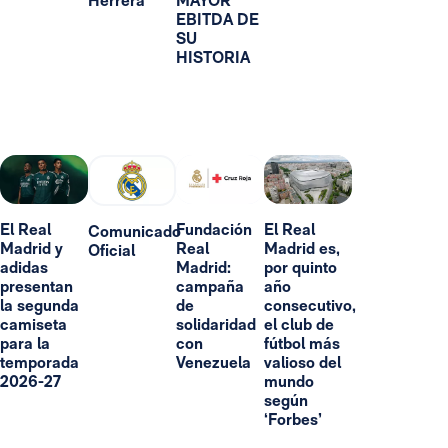
Herrera
MAYOR
EBITDA DE
SU
HISTORIA
El Real
Fundación
El Real
Comunicado
Madrid y
Real
Madrid es,
Oficial
adidas
Madrid:
por quinto
presentan
campaña
año
la segunda
de
consecutivo,
camiseta
solidaridad
el club de
para la
con
fútbol más
temporada
Venezuela
valioso del
2026-27
mundo
según
‘Forbes’