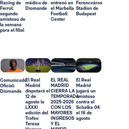
Racing de
médico de
entrenó en
Ferencváros
Ferrol:
Diomande
el Marbella
Stadion de
segundo
Football
Budapest
amistoso de
Center
la semana
para el filial
El Real
EL REAL
El Real
Comunicado
Madrid
MADRID
Madrid
Oficial:
disputará el
CIERRA LA
jugará un
Diomande
12 de
TEMPORADA
amistoso
agosto la
2025-2026
contra el
LXXXI
CON LOS
Schalke 04
edición del
MAYORES
el 16 de
Trofeo
INGRESOS
agosto
Teresa
Y EL