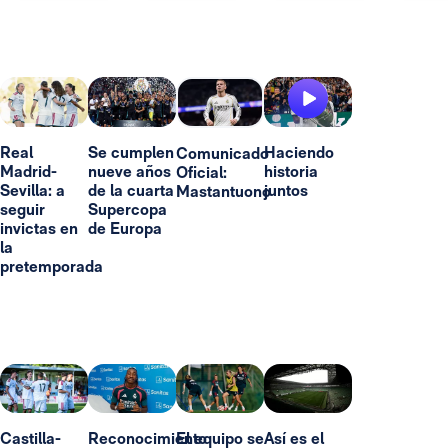
Real
Se cumplen
Haciendo
Comunicado
Madrid-
nueve años
historia
Oficial:
Sevilla: a
de la cuarta
juntos
Mastantuono
seguir
Supercopa
invictas en
de Europa
la
pretemporada
Castilla-
Reconocimiento
El equipo se
Así es el