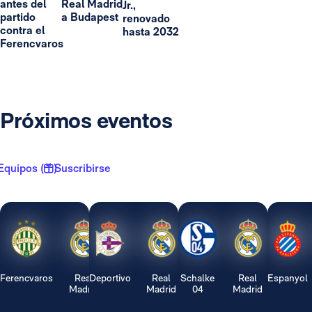
antes del
Real Madrid
Jr.,
partido
a Budapest
renovado
contra el
hasta 2032
Ferencvaros
Próximos eventos
Equipos ( 1 )
Suscribirse
Ferencvaros
Real
Deportivo
Real
Schalke
Real
Espanyol
Madrid
Madrid
04
Madrid