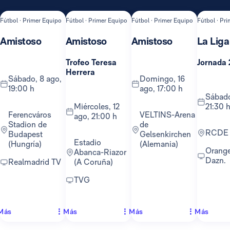
Fútbol · Primer Equipo
Fútbol · Primer Equipo
Fútbol · Primer Equipo
Fútbol · Pr
Amistoso
Amistoso
Amistoso
La Liga
Trofeo Teresa
Jornada 
Herrera
sábado, 8 ago,
domingo, 16
19:00 h
ago, 17:00 h
sábado, 22 ago,
miércoles, 12
21:30 
Ferencváros
VELTINS-Arena
ago, 21:00 h
Stadion de
de
RCDE
Budapest
Gelsenkirchen
Estadio
(Hungría)
(Alemania)
Orange TV y
Abanca-Riazor
Dazn.
Realmadrid TV
(A Coruña)
TVG
Más
Más
Más
Más