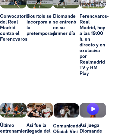
Convocatoria
Courtois se
Diomande
Ferencvaros-
del Real
incorpora a
se entrenó
Real
Madrid
la
en su
Madrid, hoy
contra el
pretemporada
primer día
a las 19:00
Ferencvaros
h, en
directo y en
exclusiva
por
Realmadrid
TV y RM
Play
Último
Así fue la
Así juega
Comunicado
entrenamiento
llegada del
Diomande
Oficial: Vini