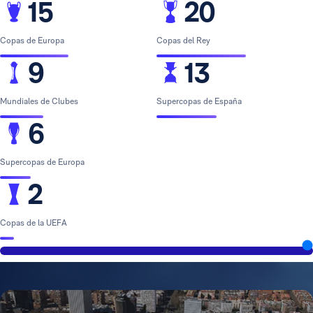
15
20
Copas de Europa
Copas del Rey
9
13
Mundiales de Clubes
Supercopas de España
6
Supercopas de Europa
2
Copas de la UEFA