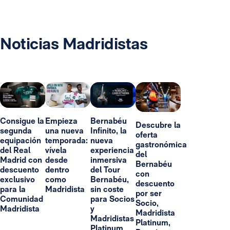
Noticias Madridistas
Consigue la
Empieza
Bernabéu
Descubre la
segunda
una nueva
Infinito, la
oferta
equipación
temporada:
nueva
gastronómica
del Real
vívela
experiencia
del
Madrid con
desde
inmersiva
Bernabéu
descuento
dentro
del Tour
con
exclusivo
como
Bernabéu,
descuento
para la
Madridista
sin coste
por ser
Comunidad
para Socios
Socio,
Madridista
y
Madridista
Madridistas
Platinum,
Platinum