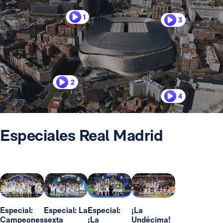
1
3
2
4
Especiales Real Madrid
Especial:
Especial: La
Especial:
¡La
Campeones
sexta
¡La
Undécima!