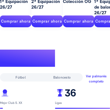
1ª Equipación
2ª Equipación
Colección OG
1ª Equi
26/27
26/27
de balo
26/27
Comprar ahora
Comprar ahora
Comprar ahora
Compra
Un palmarés de
leyenda
Ver palmarés
Fútbol
Baloncesto
completo
36
Mejor Club S. XX
Ligas