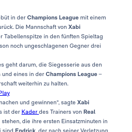
ebüt in der
Champions League
mit einem
urück. Die Mannschaft von
Xabi
r Tabellenspitze in den fünften Spieltag
aison noch ungeschlagenen Gegner drei
es geht darum, die Siegesserie aus den
a
und eines in der
Champions League
–
schaft weiterhin zu halten.
Play
l machen und gewinnen“, sagte
Xabi
s ist der
Kader
des Trainers von
Real
a
stehen, die ihre ersten Einsatzminuten in
i sind
Endrick
, der nach seiner Verletzung