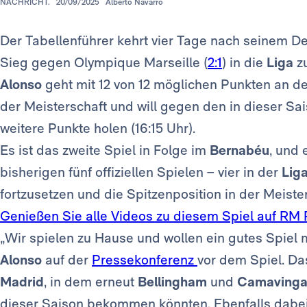
NACHRICHT.
20/09/2025
Alberto Navarro
Der Tabellenführer kehrt vier Tage nach seinem D
Sieg gegen Olympique Marseille (
2:1
) in die
Liga
z
Alonso
geht mit 12 von 12 möglichen Punkten an de
der Meisterschaft und will gegen den in dieser S
weitere Punkte holen (16:15 Uhr).
Es ist das zweite Spiel in Folge im
Bernabéu
, und 
bisherigen fünf offiziellen Spielen – vier in der
Lig
fortzusetzen und die Spitzenposition in der Meister
Genießen Sie alle Videos zu diesem Spiel auf RM 
„Wir spielen zu Hause und wollen ein gutes Spie
Alonso
auf der
Pressekonferenz
vor dem Spiel. Da
Madrid
, in dem erneut
Bellingham
und
Camaving
dieser Saison bekommen könnten. Ebenfalls dabe