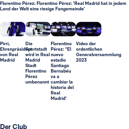
Florentino Pérez: Florentino Pérez: 'Real Madrid hat in jedem
Land der Welt eine riesige Fangemeinde'
Pirri,
Die
Florentino
Video der
Ehrenpräsident
Sportstadt
Pérez: “El
ordentlichen
von Real
wird in Real
nuevo
Generalversammlung
Madrid
Madrid
estadio
2023
Stadt
Santiago
Florentino
Bernabéu
Pérez
va a
umbenannt
cambiar la
historia del
Real
Madrid'
Der Club