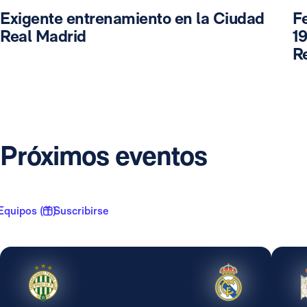
Exigente entrenamiento en la Ciudad
F
Real Madrid
19
R
Próximos eventos
Equipos ( 1 )
Suscribirse