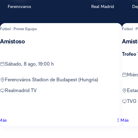
Ferencvaros
Real Madrid
De
Fútbol · Primer Equipo
Fútbol · 
Amistoso
Amist
Trofeo
sábado, 8 ago, 19:00 h
mié
Ferencváros Stadion de Budapest (Hungría)
Realmadrid TV
Est
TVG
Más
Más