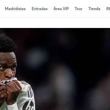
Madridistas
Entradas
Área VIP
Tour
Tienda
R