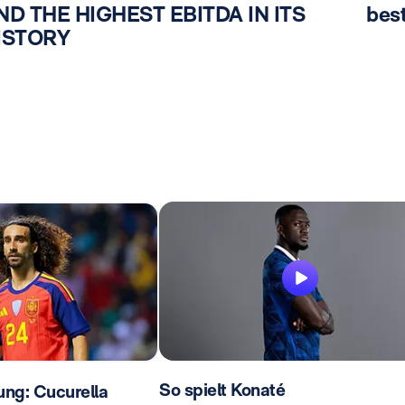
ND THE HIGHEST EBITDA IN ITS
best
ISTORY
So spielt Konaté
lung: Cucurella