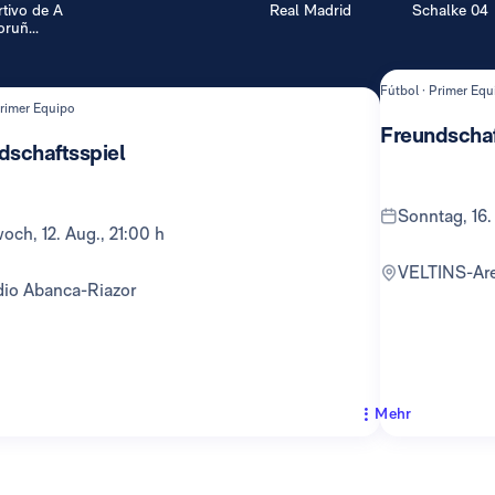
tivo de A
Real Madrid
Schalke 04
ruñ...
Fútbol · Primer Equ
Primer Equipo
Freundschaf
dschaftsspiel
Sonntag, 16.
twoch, 12. Aug., 21:00 h
VELTINS-Ar
adio Abanca-Riazor
Mehr