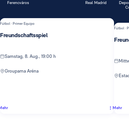
Ferencváros
Real Madrid
Depor
Co
Fútbol · Primer Equipo
Fútbol · 
Freundschaftsspiel
Freun
Samstag, 8. Aug., 19:00 h
Mit
Groupama Aréna
Est
Mehr
Mehr