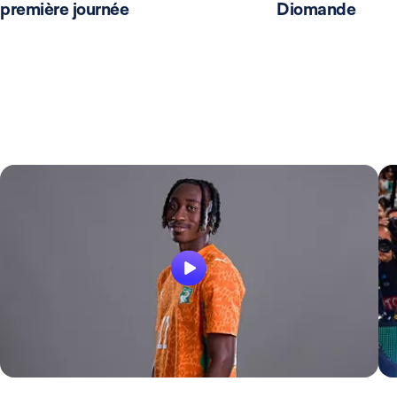
première journée
Diomande