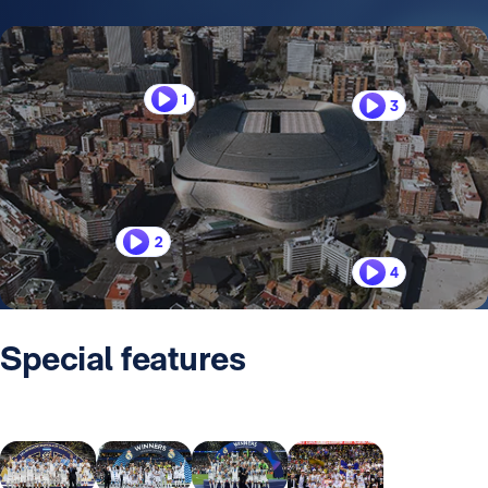
1
3
2
4
Special features