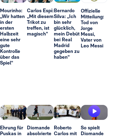
Mourinho:
Carlos Espí:
Bernardo
Offizielle
„Wir hatten
„Mit diesem
Silva: „Ich
Mitteilung:
in der
Trikot zu
bin sehr
Tod von
ersten
treffen, ist
glücklich,
Jorge
Halbzeit
magisch“
mein Debüt
Messi,
eine sehr
bei Real
Vater von
gute
Madrid
Leo Messi
Kontrolle
gegeben zu
über das
haben“
Spiel“
Ehrung für
Diomande
Roberto
So spielt
Puskas in
absolvierte
Carlos mit
Diomande