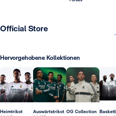
Official Store
Hervorgehobene Kollektionen
Heimtrikot
Auswärtstrikot
OG Collection
Basketb