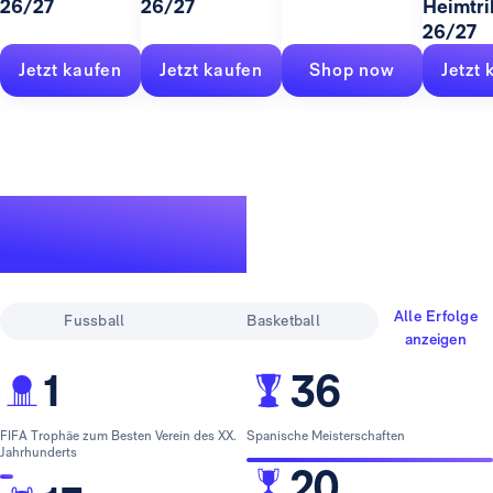
26/27
26/27
Heimtri
26/27
Jetzt kaufen
Jetzt kaufen
Shop now
Jetzt 
Eine legendäre
Erfolgsgeschichte
Alle Erfolge
Fussball
Basketball
anzeigen
1
36
FIFA Trophäe zum Besten Verein des XX.
Spanische Meisterschaften
Jahrhunderts
20