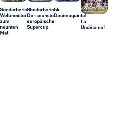
Sonderbericht:
Sonderbericht:
La
Weltmeister
Der sechste
Decimoquinta!
zum
europäische
La
neunten
Supercup
Undécima!
Mal