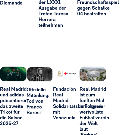
der LXXXI.
Freundschaftsspiel
Diomande
Ausgabe der
gegen Schalke
Trofeo Teresa
04 bestreiten
Herrera
teilnehmen
Real Madrid
Fundación
Real Madrid
Offizielle
und adidas
Real
ist zum
Mitteilung:
präsentieren
Madrid:
fünften Mal
Tod von
das zweite
Solidaritätskampagne
in Folge der
Franco
Trikot für
mit
wertvollste
Baresi
die Saison
Venezuela
Fußballverein
2026-27
der Welt
laut
'Forbes'