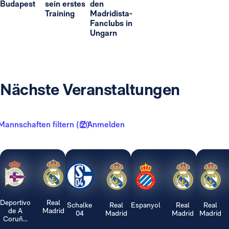
Budapest
sein erstes
den
Training
Madridista-
Fanclubs in
Ungarn
Nächste Veranstaltungen
Mannschaften filtern ( 2 )
Anmelden
Deportivo
Real
Schalke
Real
Espanyol
Real
Real
de A
Madrid
04
Madrid
Madrid
Madrid
Coruñ...