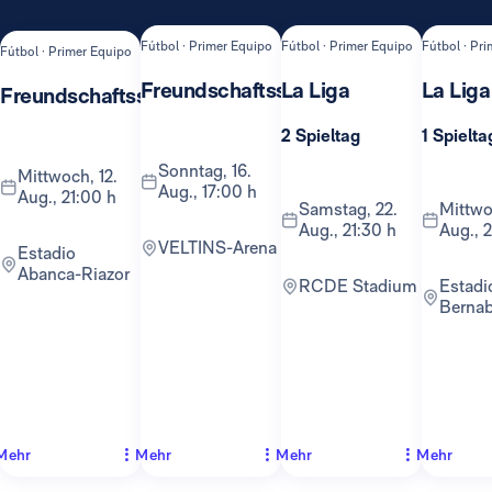
Fútbol · Primer Equipo
Fútbol · Primer Equipo
Fútbol · Pr
Fútbol · Primer Equipo
Freundschaftsspiel
La Liga
La Liga
Freundschaftsspiel
2 Spieltag
1 Spielta
Sonntag, 16.
Mittwoch, 12.
Aug., 17:00 h
Aug., 21:00 h
Samstag, 22.
Mittwoch, 26.
Aug., 21:30 h
Aug., 
VELTINS-Arena
Estadio
Abanca-Riazor
RCDE Stadium
Estadio
Berna
Mehr
Mehr
Mehr
Mehr