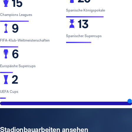
15
Spanische Königspokale
Champions Leagues
13
9
Spanischer Supercups
FIFA-Klub-Weltmeisterschaften
6
Europäishe Supercups
2
UEFA Cups
Stadionbauarbeiten ansehen