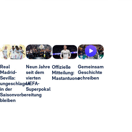
Real
Neun Jahre
Gemeinsam
Offizielle
Madrid-
seit dem
Geschichte
Mitteilung:
Sevilla:
vierten
schreiben
Mastantuono
ungeschlagen
UEFA-
in der
Superpokal
Saisonvorbereitung
bleiben