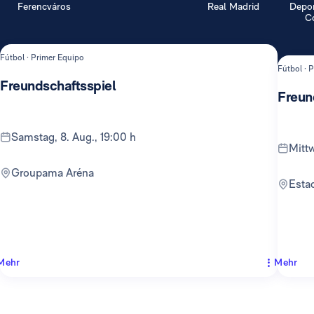
Ferencváros
Real Madrid
Depor
Co
Fútbol · Primer Equipo
Fútbol · 
Freundschaftsspiel
Freun
Samstag, 8. Aug., 19:00 h
Mit
Groupama Aréna
Est
Mehr
Mehr