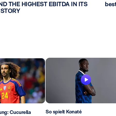
ND THE HIGHEST EBITDA IN ITS
best
ISTORY
So spielt Konaté
lung: Cucurella