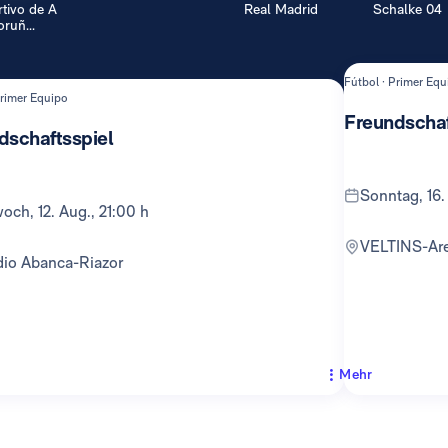
tivo de A
Real Madrid
Schalke 04
ruñ...
Fútbol · Primer Equ
Primer Equipo
Freundschaf
dschaftsspiel
Sonntag, 16.
twoch, 12. Aug., 21:00 h
VELTINS-Ar
adio Abanca-Riazor
Mehr