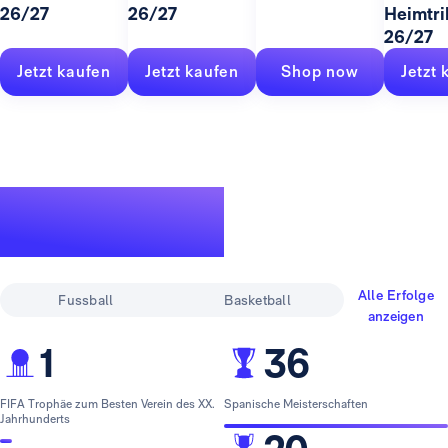
26/27
26/27
Heimtri
26/27
Jetzt kaufen
Jetzt kaufen
Shop now
Jetzt 
Eine legendäre
Erfolgsgeschichte
Alle Erfolge
Fussball
Basketball
anzeigen
1
36
FIFA Trophäe zum Besten Verein des XX.
Spanische Meisterschaften
Jahrhunderts