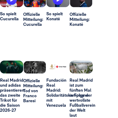
So spielt
So spielt
Offizielle
Offizielle
Cucurella
Konaté
Mitteilung:
Mitteilung:
Cucurella
Konaté
Real Madrid
Fundación
Real Madrid
Offizielle
und adidas
Real
ist zum
Mitteilung:
präsentieren
Madrid:
fünften Mal
Tod von
das zweite
Solidaritätskampagne
in Folge der
Franco
Trikot für
mit
wertvollste
Baresi
die Saison
Venezuela
Fußballverein
2026-27
der Welt
laut