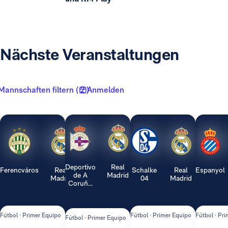
Nächste Veranstaltungen
Mannschaften filtern ( 2 )
Anmelden
Deportivo
Real
Ferencváros
Real
Schalke
Real
Espanyol
de A
Madrid
Madrid
04
Madrid
Coruñ...
Fútbol · Primer Equipo
Fútbol · Primer Equipo
Fútbol · Pr
Fútbol · Primer Equipo