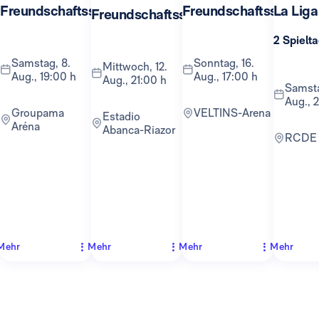
Freundschaftsspiel
Freundschaftsspiel
La Liga
Freundschaftsspiel
2 Spielt
Samstag, 8.
Sonntag, 16.
Mittwoch, 12.
Aug., 19:00 h
Aug., 17:00 h
Aug., 21:00 h
Samstag, 22.
Aug., 2
Groupama
VELTINS-Arena
Estadio
Aréna
Abanca-Riazor
RCDE
Mehr
Mehr
Mehr
Mehr