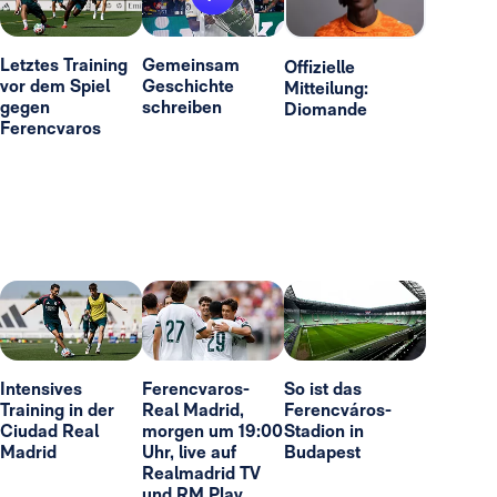
Letztes Training
Gemeinsam
Offizielle
vor dem Spiel
Geschichte
Mitteilung:
gegen
schreiben
Diomande
Ferencvaros
Intensives
Ferencvaros-
So ist das
Training in der
Real Madrid,
Ferencváros-
Ciudad Real
morgen um 19:00
Stadion in
Madrid
Uhr, live auf
Budapest
Realmadrid TV
und RM Play