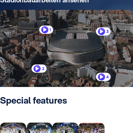
1
3
2
4
Special features