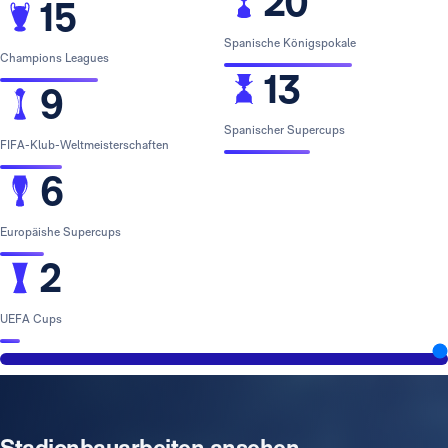
20
15
Spanische Königspokale
Champions Leagues
13
9
Spanischer Supercups
FIFA-Klub-Weltmeisterschaften
6
Europäishe Supercups
2
UEFA Cups
Stadionbauarbeiten ansehen