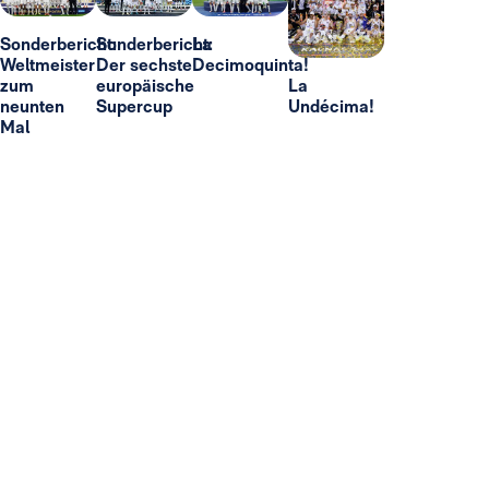
Sonderbericht:
Sonderbericht:
La
Weltmeister
Der sechste
Decimoquinta!
zum
europäische
La
neunten
Supercup
Undécima!
Mal