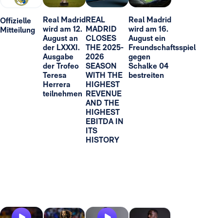
Real Madrid
REAL
Real Madrid
Offizielle
wird am 12.
MADRID
wird am 16.
Mitteilung
August an
CLOSES
August ein
der LXXXI.
THE 2025-
Freundschaftsspiel
Ausgabe
2026
gegen
der Trofeo
SEASON
Schalke 04
Teresa
WITH THE
bestreiten
Herrera
HIGHEST
teilnehmen
REVENUE
AND THE
HIGHEST
EBITDA IN
ITS
HISTORY