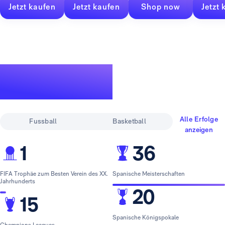
Jetzt kaufen
Jetzt kaufen
Shop now
Jetzt 
Eine legendäre
Erfolgsgeschichte
Alle Erfolge
Fussball
Basketball
anzeigen
1
36
FIFA Trophäe zum Besten Verein des XX.
Spanische Meisterschaften
Jahrhunderts
20
15
Spanische Königspokale
Champions Leagues