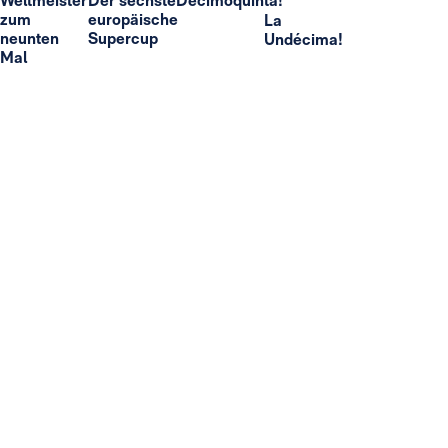
Weltmeister
Der sechste
Decimoquinta!
zum
europäische
La
neunten
Supercup
Undécima!
Mal