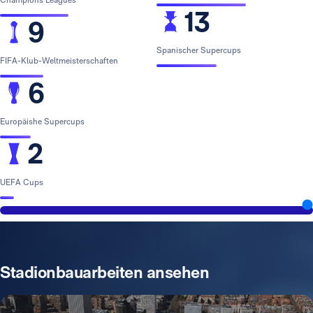
13
9
Spanischer Supercups
FIFA-Klub-Weltmeisterschaften
6
Europäishe Supercups
2
UEFA Cups
Stadionbauarbeiten ansehen