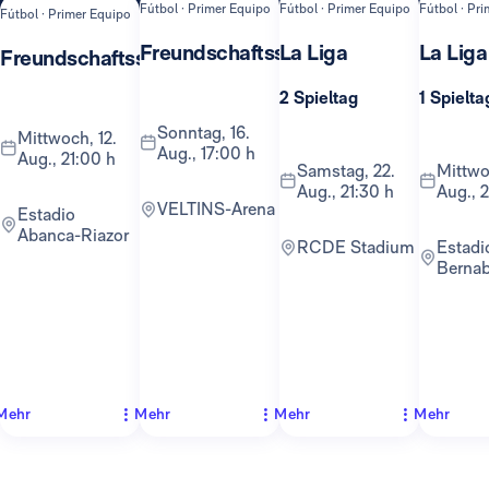
Fútbol · Primer Equipo
Fútbol · Primer Equipo
Fútbol · Pr
Fútbol · Primer Equipo
Freundschaftsspiel
La Liga
La Liga
Freundschaftsspiel
2 Spieltag
1 Spielta
Sonntag, 16.
Mittwoch, 12.
Aug., 17:00 h
Aug., 21:00 h
Samstag, 22.
Mittwoch, 26.
Aug., 21:30 h
Aug., 
VELTINS-Arena
Estadio
Abanca-Riazor
RCDE Stadium
Estadio
Berna
Mehr
Mehr
Mehr
Mehr