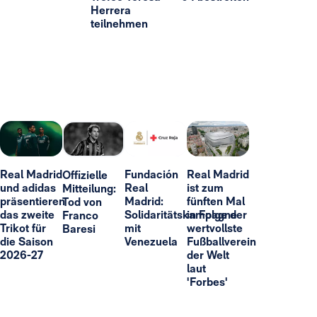
Herrera
teilnehmen
Real Madrid
Fundación
Real Madrid
Offizielle
und adidas
Real
ist zum
Mitteilung:
präsentieren
Madrid:
fünften Mal
Tod von
das zweite
Solidaritätskampagne
in Folge der
Franco
Trikot für
mit
wertvollste
Baresi
die Saison
Venezuela
Fußballverein
2026-27
der Welt
laut
'Forbes'