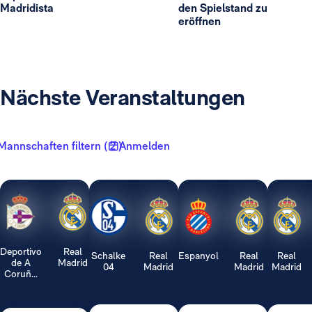
Madridista
den Spielstand zu
eröffnen
Nächste Veranstaltungen
Mannschaften filtern ( 2 )
Anmelden
Deportivo
Real
Schalke
Real
Espanyol
Real
Real
de A
Madrid
04
Madrid
Madrid
Madrid
Coruñ...