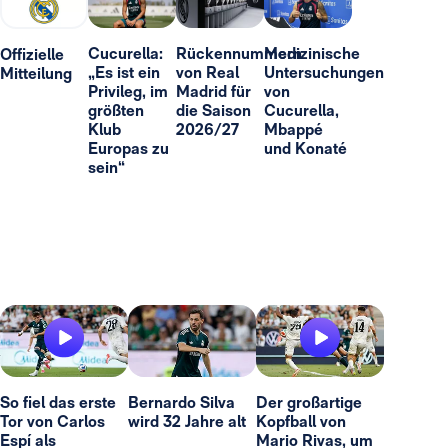
Cucurella:
Rückennummern
Medizinische
Offizielle
„Es ist ein
von Real
Untersuchungen
Mitteilung
Privileg, im
Madrid für
von
größten
die Saison
Cucurella,
Klub
2026/27
Mbappé
Europas zu
und Konaté
sein“
So fiel das erste
Bernardo Silva
Der großartige
Tor von Carlos
wird 32 Jahre alt
Kopfball von
Espí als
Mario Rivas, um