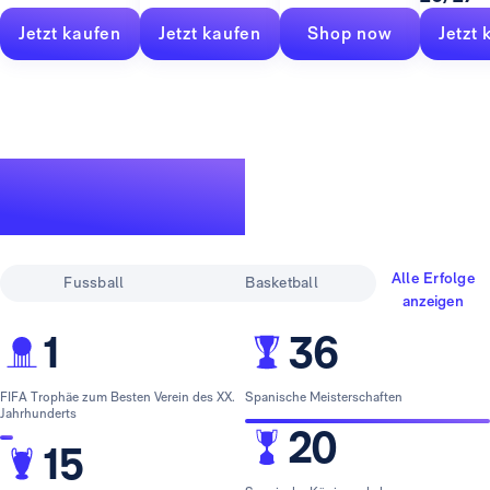
Jetzt kaufen
Jetzt kaufen
Shop now
Jetzt 
Eine legendäre
Erfolgsgeschichte
Alle Erfolge
Fussball
Basketball
anzeigen
1
36
FIFA Trophäe zum Besten Verein des XX.
Spanische Meisterschaften
Jahrhunderts
20
15