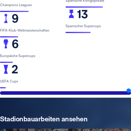
Spanische Königspokale
Champions Leagues
13
9
Spanischer Supercups
FIFA-Klub-Weltmeisterschaften
6
Europäishe Supercups
2
UEFA Cups
Stadionbauarbeiten ansehen