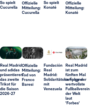
So spielt
So spielt
Offizielle
Offizielle
Cucurella
Konaté
Mitteilung:
Mitteilung:
Cucurella
Konaté
Real Madrid
Fundación
Real Madrid
Offizielle
und adidas
Real
ist zum
Mitteilung:
präsentieren
Madrid:
fünften Mal
Tod von
das zweite
Solidaritätskampagne
in Folge der
Franco
Trikot für
mit
wertvollste
Baresi
die Saison
Venezuela
Fußballverein
2026-27
der Welt
laut
'Forbes'