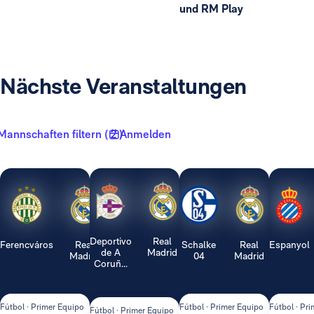
und RM Play
Nächste Veranstaltungen
Mannschaften filtern ( 2 )
Anmelden
Deportivo
Real
Ferencváros
Real
Schalke
Real
Espanyol
de A
Madrid
Madrid
04
Madrid
Coruñ...
Fútbol · Primer Equipo
Fútbol · Primer Equipo
Fútbol · Pr
Fútbol · Primer Equipo