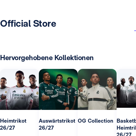
Official Store
Hervorgehobene Kollektionen
Heimtrikot
Auswärtstrikot
OG Collection
Basketb
26/27
26/27
Heimtri
26/27