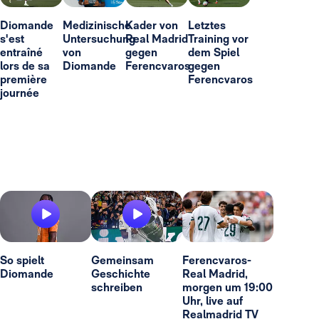
Diomande
Medizinische
Kader von
Letztes
s'est
Untersuchung
Real Madrid
Training vor
entraîné
von
gegen
dem Spiel
lors de sa
Diomande
Ferencvaros
gegen
première
Ferencvaros
journée
So spielt
Gemeinsam
Ferencvaros-
Diomande
Geschichte
Real Madrid,
schreiben
morgen um 19:00
Uhr, live auf
Realmadrid TV