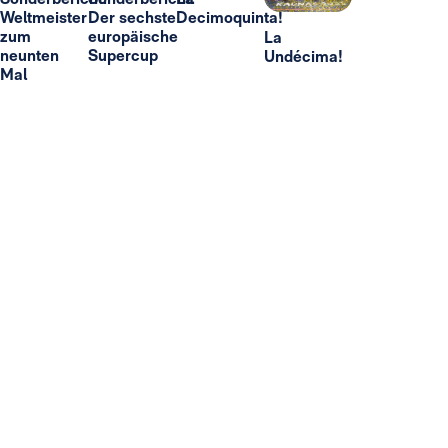
Weltmeister
Der sechste
Decimoquinta!
zum
europäische
La
neunten
Supercup
Undécima!
Mal