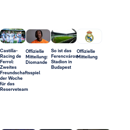
Castilla-
So ist das
Offizielle
Offizielle
Racing de
Ferencváros-
Mitteilung:
Mitteilung
Ferrol:
Stadion in
Diomande
Zweites
Budapest
Freundschaftsspiel
der Woche
für das
Reserveteam