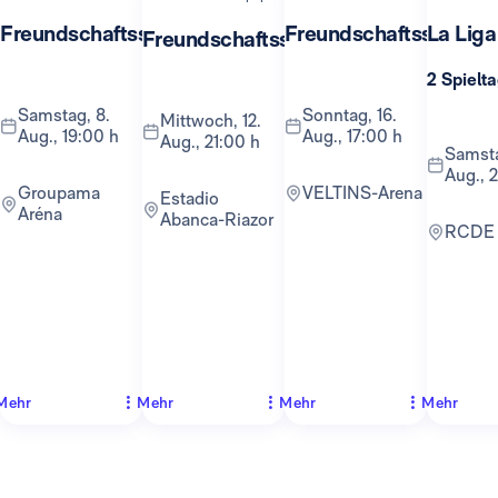
Freundschaftsspiel
Freundschaftsspiel
La Liga
Freundschaftsspiel
2 Spielt
Samstag, 8.
Sonntag, 16.
Mittwoch, 12.
Aug., 19:00 h
Aug., 17:00 h
Aug., 21:00 h
Samstag, 22.
Aug., 2
Groupama
VELTINS-Arena
Estadio
Aréna
Abanca-Riazor
RCDE
Mehr
Mehr
Mehr
Mehr