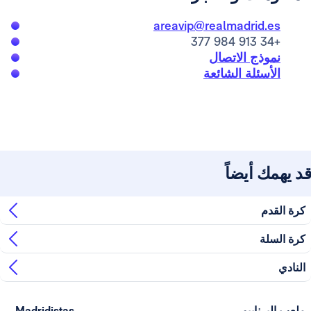
areavip@realmadrid.es
+34 913 984 377
نموذج الاتصال
الأسئلة الشائعة
قد يهمك أيضاً
مباريا
كرة
ت VIP
السلة
كرة القدم
VIP
كرة السلة
النادي
ملعب البرنابيو
Madridistas