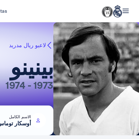
stas
لاعبو ريال مدريد
بينينو
1973 - 1974
الاسم الكامل
أوسكار توماس