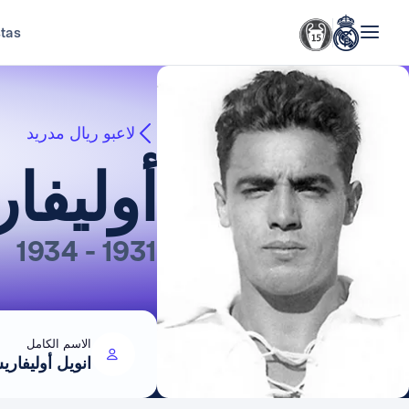
stas
لاعبو ريال مدريد
أوليفا
1931 - 1934
الاسم الكامل
انويل أوليفاريس