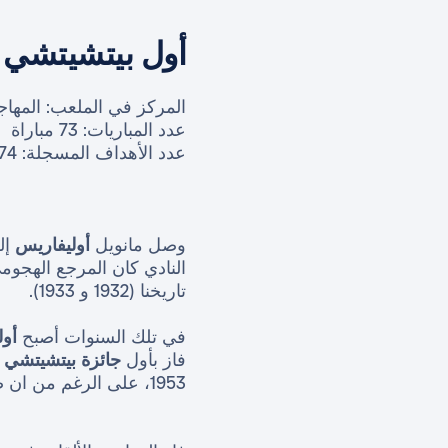
أول بيتشيتشي 
المركز في الملعب: المهاج
عدد المباريات: 73 مباراة
عدد الأهداف المسجلة: 74
وصل مانويل
أوليفاريس
إل
النادي كان المرجع الهجو
تاريخنا (1932 و 1933).
في تلك السنوات أصبح
أول
فاز بأول
جائزة
بيتشيتشي
1953، على الرغم من ان صحيفة "ماركا" اعترفت رمزياً بأفضل الهدافين في المواسم السابقة.