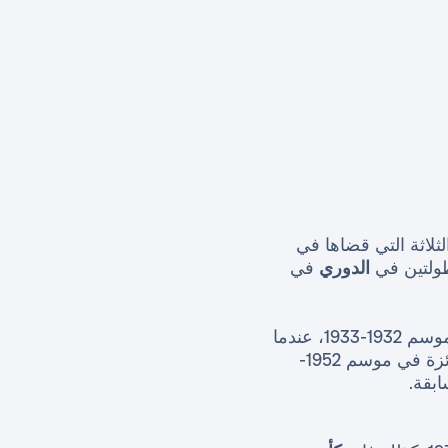
سم الثلاثة التي قضاها في
طولتين في
الدوري
في
أحد أفضل المهاجمين في إسبانيا، وهو ما بدا جلياً في موسم 1932-1933، عندما
للاعب مدريديستا مع 16 هدفاً في 14 مباراة. تم إطلاق هذه الجائزة في موسم 1952-