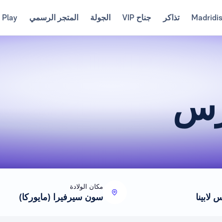
Madridi
تذاكر
جناح VIP
الجولة
المتجر الرسمي
 Play
رس
مكان الولادة
 لابينا
سون سيرفيرا (مايوركا)