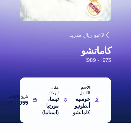
لاعبو ريال مدريد
كاماتشو
1973 - 1989
الاسم
مكان
الكامل
الولادة
تاريخ الولادة
خوسيه
ثيسا،
08/06/1955
أنطونيو
مورثيا
كاماتشو
(اسبانيا)