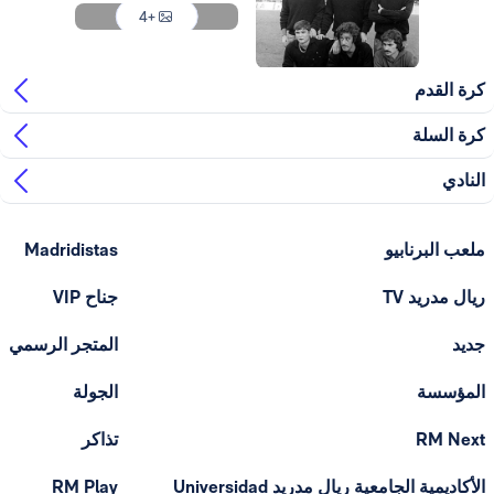
+4
صورة: Real Madrid
 القدم
 السلة
ادي
ب البرنابيو
Madridistas
ل مدريد TV
جناح VIP
د
المتجر الرسمي
مؤسسة
الجولة
RM Ne
تذاكر
الأكاديمية الجامعية ريال مدريد Universidad
RM Play