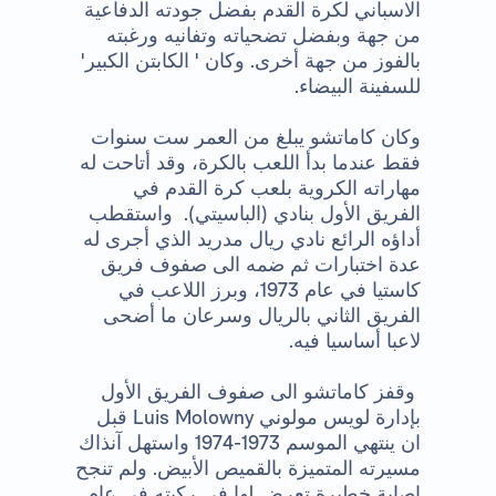
الاسباني لكرة القدم بفضل جودته الدفاعية
من جهة وبفضل تضحياته وتفانيه ورغبته
بالفوز من جهة أخرى. وكان ' الكابتن الكبير'
للسفينة البيضاء.
وكان كاماتشو يبلغ من العمر ست سنوات
فقط عندما بدأ اللعب بالكرة، وقد أتاحت له
مهاراته الكروية بلعب كرة القدم في
الفريق الأول بنادي (الباسيتي). واستقطب
أداؤه الرائع نادي ريال مدريد الذي أجرى له
عدة اختبارات ثم ضمه الى صفوف فريق
كاستيا في عام 1973، وبرز اللاعب في
الفريق الثاني بالريال وسرعان ما أضحى
لاعبا أساسيا فيه.
وقفز كاماتشو الى صفوف الفريق الأول
بإدارة لويس مولوني
Luis Molowny
قبل
ان ينتهي الموسم 1973-1974 واستهل آنذاك
مسيرته المتميزة بالقميص الأبيض. ولم تنجح
إصابة خطيرة تعرض لها في ركبته في عام