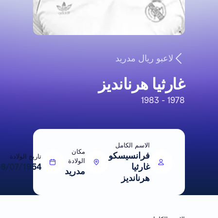
لاعبو ريال مدريد
غارثيا هرنانديز
1978 - 1983
الاسم الكامل
مكان
فرانسيسكو
تاريخ الولادة
الولادة
غارثيا
08/07/1954
مدريد
هرنانديز