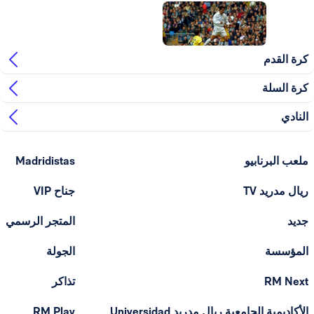
 القدم
 السلة
ادي
ب البرنابيو
Madridistas
ل مدريد TV
جناح VIP
د
المتجر الرسمي
مؤسسة
الجولة
RM Ne
تذاكر
الأكاديمية الجامعية ريال مدريد Universidad
RM Play