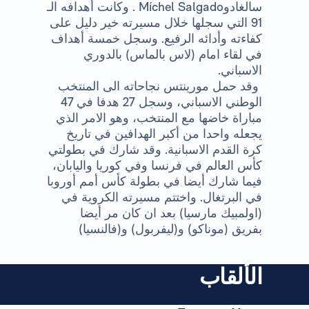
سالغادو
Míchel Salgado
. وكانت أهدافه الـ
91 التي سجلها خلال مسيرته خير دليل على
كفاءته وأدائه الرفيع. وسجل خمسة أهداف
في لقاء امام (لاس بالماس) بالدوري
الاسباني.
وقد حمل مورينتس نجاحاته الى المنتخب
الوطني الاسباني، وسجل 27 هدفا في 47
مباراة خاضها مع المنتخب، وهو الامر الذي
يجعله واحدا من أكبر الهدافين في تاريخ
كرة القدم الاسبانية. وقد شارك في بطولتي
كأس العالم في فرنسا وفي كوريا واليابان،
فيما شارك أيضا في بطولة كأس أمم أوروبا
في البرتغال. واختتم مسيرته الكروية في
(اولمبيك مارسيا) بعد ان كان مر أيضا
بفريق (موناكو) و(ليفربول) و(فالنسيا)
الألقاب