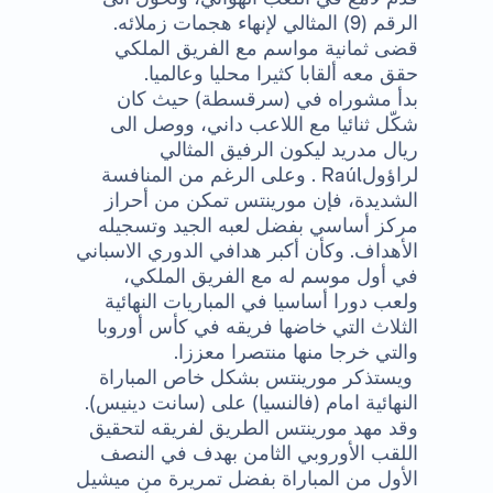
الرقم (9) المثالي لإنهاء هجمات زملائه.
قضى ثمانية مواسم مع الفريق الملكي
حقق معه ألقابا كثيرا محليا وعالميا.
بدأ مشوراه في (سرقسطة) حيث كان
شكّل ثنائيا مع اللاعب داني، ووصل الى
ريال مدريد ليكون الرفيق المثالي
لراؤول
Raúl
. وعلى الرغم من المنافسة
الشديدة، فإن مورينتس تمكن من أحراز
مركز أساسي بفضل لعبه الجيد وتسجيله
الأهداف. وكأن أكبر هدافي الدوري الاسباني
في أول موسم له مع الفريق الملكي،
ولعب دورا أساسيا في المباريات النهائية
الثلاث التي خاضها فريقه في كأس أوروبا
والتي خرجا منها منتصرا معززا.
ويستذكر مورينتس بشكل خاص المباراة
النهائية امام (فالنسيا) على (سانت دينيس).
وقد مهد مورينتس الطريق لفريقه لتحقيق
اللقب الأوروبي الثامن بهدف في النصف
الأول من المباراة بفضل تمريرة من ميشيل