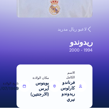
لاعبو ريال مدريد
ريدوندو
1994 - 2000
الاسم
الكامل
مكان الولادة
فرناندو
بوينوس
تاريخ الولادة
كارلوس
آيرس
06/07/1969
ريدوندو
(الارجنتين)
نيري