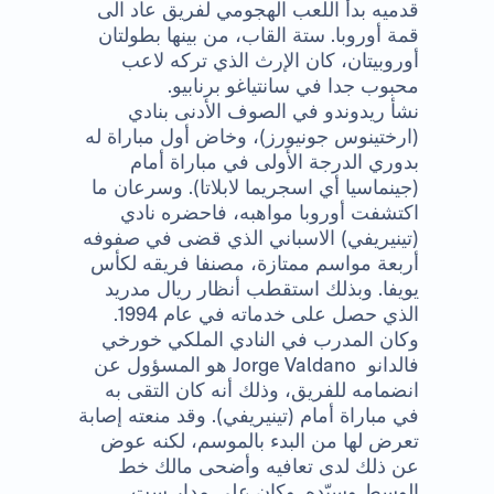
قدميه بدأ اللعب الهجومي لفريق عاد الى
قمة أوروبا. ستة القاب، من بينها بطولتان
أوروبيتان، كان الإرث الذي تركه لاعب
محبوب جدا في سانتياغو برنابيو.
نشأ ريدوندو في الصوف الأدنى بنادي
(ارختينوس جونيورز)، وخاض أول مباراة له
بدوري الدرجة الأولى في مباراة أمام
(جينماسيا أي اسجريما لابلاتا). وسرعان ما
اكتشفت أوروبا مواهبه، فاحضره نادي
(تينيريفي) الاسباني الذي قضى في صفوفه
أربعة مواسم ممتازة، مصنفا فريقه لكأس
يويفا. وبذلك استقطب أنظار ريال مدريد
الذي حصل على خدماته في عام 1994.
وكان المدرب في النادي الملكي خورخي
فالدانو
Jorge Valdano
هو المسؤول عن
انضمامه للفريق، وذلك أنه كان التقى به
في مباراة أمام (تينيريفي). وقد منعته إصابة
تعرض لها من البدء بالموسم، لكنه عوض
عن ذلك لدى تعافيه وأضحى مالك خط
الوسط وسيّده. وكان على مدار ست