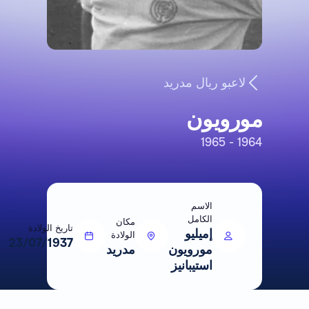
لاعبو ريال مدريد
مورويون
1964 - 1965
الاسم
الكامل
مكان
تاريخ الولادة
إميليو
الولادة
23/07/1937
مورويون
مدريد
استيبانيز