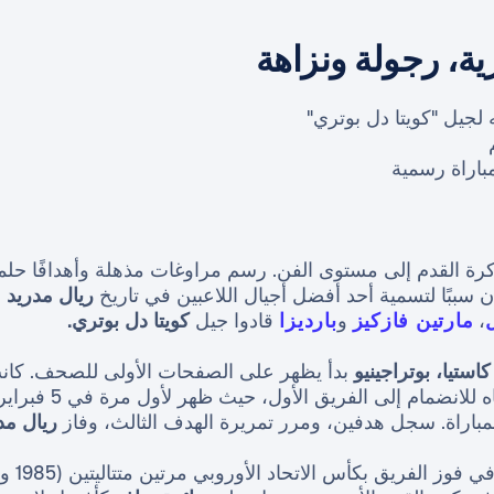
ة، رجولة ونزاهة
جيل "كويتا دل بوتري"
ة القدم إلى مستوى الفن. رسم مراوغات مذهلة وأهدافًا حلمي
كان سببًا لتسمية أحد أفضل أجيال اللاعبين في تاريخ
ريال مدريد
و
،
مارتين فازكيز
و
بارديزا
قادوا جيل
كويتا دل بوتري.
كاستيا، بوتراجينيو
بدأ يظهر على الصفحات الأولى للصحف. كانت
ريال مد