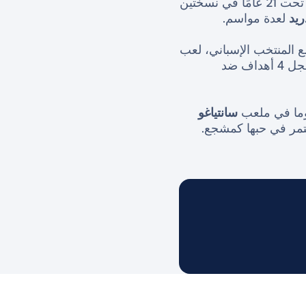
كأفضل لاعب تحت 21 عامًا في نسختين
ريد
لعدة مواسم.
69 مباراة وكان له لحظات لا تُنسى مثل كأس العالم في المكسيك 86، حيث سجل 4 أهداف ضد
سانتياغو
مر في حبها كمشجع.