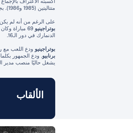
أكسبته الاعتراف بالإجماع
متتاليتين (1985 و1986). بجانب
على الرغم من أنه لم يكن ه
بوتراجينيو
الدنمارك في دور الـ16.
بوتراجينيو
ودع اللعب مع ريال مدريد كلاعب في 15
برنابيو
. ودع الجمهور بكل
يشغل حاليًا منصب مدير ال
الألقاب