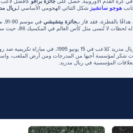
 في كرة القدم الأوروبية. حصل على
جائزة برافو
هوجو سانشيز
شكل الثنائي الهجومي الأساسي لـ
ريال مد
دافًا بالفطرة، فقد فاز بـ
جائزة بيتشيشي
في موسم 90-91. مع المنتخب الإسباني، لعب
 يونيو 1995، في مباراة تكريمية ضد روما في ملعب
مات شكر لمؤسسة أحبها من المدرجات ومن أرض الملعب، واست
علاقات المؤسسية في ريال مدريد.
صورة: Real Madrid