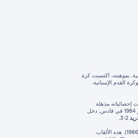
ة. بموهبته، اكتسبت كرة
كرة القدم الإسبانية.
 إحصائياته مذهلة
دعاه للانضمام إلى الفريق الأول، حيث ظهر لأول مرة في 5 فبراير 1984 في قادس. دخل
ريد
2-3.
كان لمشاركته دور حاسم في فوز الفريق بكأس الاتحاد الأوروبي مرتين متتاليتين (1985 و1986). هذه الألقاب