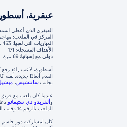
عبقرية، أسطوري
العبقري الذي أعطى اسمه ل
المركز في الملعب:
مهاجم
المباريات التي لعبها:
463 مباراة رسمية
الأهداف المسجلة:
171
دولي مع إسبانيا:
69 مرة
أسطورة، لاعب رائع رفع كر
القدم أبعادًا جديدة. لقبه 
بجانب
سانتشيس
،
ميشيل
عندما كان يلعب مع فريق
و
ألفريدو دي ستيفانو
الملعب بالرقم 14 وقلب المباراة. سجل هدفين، ومرر تمريرة الهدف الثالث، وفاز