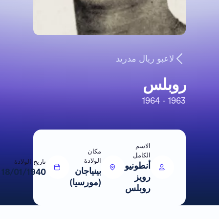
لاعبو ريال مدريد
روبلس
1963 - 1964
الاسم
مكان
الكامل
الولادة
تاريخ الولادة
أنطونيو
بينياجان
18/01/1940
رويز
(مورسيا)
روبلس